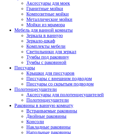
Аксессуары для моек
Гранитные мойки
Композитные мойки
Металлические мойки
Мойки из мрамора
Мебель для ванной комнаты
Зеркала в ванную
Зеркало-шкаф
Комплекты мебели
Светильники для зеркал
Тумбы под раковину
Тумбы с раковиной
Писсуары
Крышки для писсуаров
Писсуары с внешним подводом
Писсуары со скрытым подводом
Полотенцесушители
Аксессуары для полотенцесушителей
Полотенцесушители
Раковины в ванную комнату
Встраиваемые раковины
Двойные раковины
Консоли
Накладные раковины
Напольные раковины