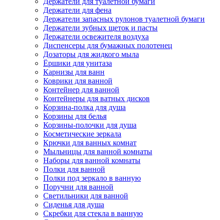
Держатели для туалетной бумаги
Держатели для фена
Держатели запасных рулонов туалетной бумаги
Держатели зубных щеток и пасты
Держатели освежителя воздуха
Диспенсеры для бумажных полотенец
Дозаторы для жидкого мыла
Ёршики для унитаза
Карнизы для ванн
Коврики для ванной
Контейнер для ванной
Контейнеры для ватных дисков
Корзина-полка для душа
Корзины для белья
Корзины-полочки для душа
Косметические зеркала
Крючки для ванных комнат
Мыльницы для ванной комнаты
Наборы для ванной комнаты
Полки для ванной
Полки под зеркало в ванную
Поручни для ванной
Светильники для ванной
Сиденья для душа
Скребки для стекла в ванную