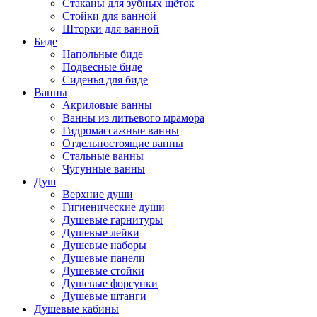
Стаканы для зубных щёток
Стойки для ванной
Шторки для ванной
Биде
Напольные биде
Подвесные биде
Сиденья для биде
Ванны
Акриловые ванны
Ванны из литьевого мрамора
Гидромассажные ванны
Отдельностоящие ванны
Стальные ванны
Чугунные ванны
Душ
Верхние души
Гигиенические души
Душевые гарнитуры
Душевые лейки
Душевые наборы
Душевые панели
Душевые стойки
Душевые форсунки
Душевые штанги
Душевые кабины