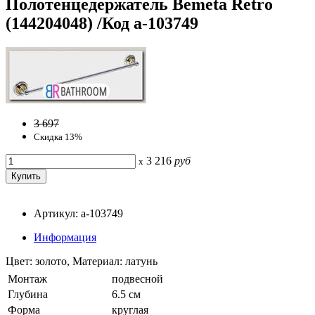
Полотенцедержатель Bemeta Retro
(144204048) /Код a-103749
3 697
Скидка 13%
3 216
руб
x
Артикул: a-103749
Информация
Цвет: золото, Материал: латунь
Монтаж
подвесной
Глубина
6.5 см
Форма
круглая