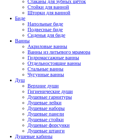
Стаканы для зубных щёток
Стойки для ванной
Шторки для ванной
Биде
Напольные биде
Подвесные биде
Сиденья для биде
Ванны
Акриловые ванны
Ванны из литьевого мрамора
Гидромассажные ванны
Отдельностоящие ванны
Стальные ванны
Чугунные ванны
Душ
Верхние души
Гигиенические души
Душевые гарнитуры
Душевые лейки
Душевые наборы
Душевые панели
Душевые стойки
Душевые форсунки
Душевые штанги
Душевые кабины