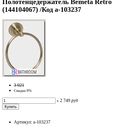
Полотенцедержатель Bemeta Retro
(144104067) /Код a-103237
3 021
Скидка 9%
2 749
руб
x
Артикул: a-103237