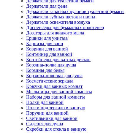
Держатели для туалетной бумаги
Держатели для фена
Держатели запасных рулонов туалетной бумаги
Держатели зубных щеток и пасты
Держатели освежителя воздуха
Диспенсеры для бумажных полотенец
Дозаторы для жидкого мыла
Ёршики для унитаза
Карнизы для ванн
Коврики для ванной
Контейнер для ванной
Контейнеры для ватных дисков
Корзина-полка для душа
Корзины для белья
Корзины-полочки для душа
Косметические зеркала
Крючки для ванных комнат
Мыльницы для ванной комнаты
Наборы для ванной комнаты
Полки для ванной
Полки под зеркало в ванную
Поручни для ванной
Светильники для ванной
Сиденья для душа
Скребки для стекла в ванную