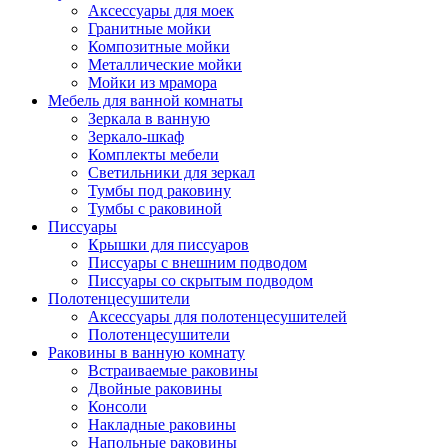
Аксессуары для моек
Гранитные мойки
Композитные мойки
Металлические мойки
Мойки из мрамора
Мебель для ванной комнаты
Зеркала в ванную
Зеркало-шкаф
Комплекты мебели
Светильники для зеркал
Тумбы под раковину
Тумбы с раковиной
Писсуары
Крышки для писсуаров
Писсуары с внешним подводом
Писсуары со скрытым подводом
Полотенцесушители
Аксессуары для полотенцесушителей
Полотенцесушители
Раковины в ванную комнату
Встраиваемые раковины
Двойные раковины
Консоли
Накладные раковины
Напольные раковины