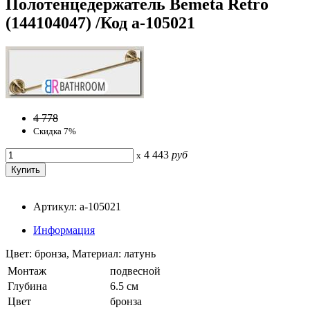
Полотенцедержатель Bemeta Retro
(144104047) /Код a-105021
4 778
Скидка 7%
4 443
руб
x
Артикул: a-105021
Информация
Цвет: бронза, Материал: латунь
Монтаж
подвесной
Глубина
6.5 см
Цвет
бронза