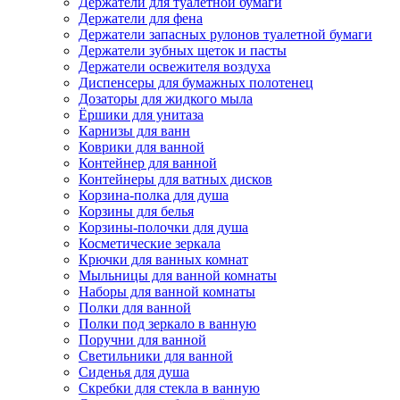
Держатели для туалетной бумаги
Держатели для фена
Держатели запасных рулонов туалетной бумаги
Держатели зубных щеток и пасты
Держатели освежителя воздуха
Диспенсеры для бумажных полотенец
Дозаторы для жидкого мыла
Ёршики для унитаза
Карнизы для ванн
Коврики для ванной
Контейнер для ванной
Контейнеры для ватных дисков
Корзина-полка для душа
Корзины для белья
Корзины-полочки для душа
Косметические зеркала
Крючки для ванных комнат
Мыльницы для ванной комнаты
Наборы для ванной комнаты
Полки для ванной
Полки под зеркало в ванную
Поручни для ванной
Светильники для ванной
Сиденья для душа
Скребки для стекла в ванную