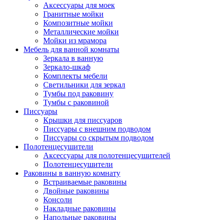
Аксессуары для моек
Гранитные мойки
Композитные мойки
Металлические мойки
Мойки из мрамора
Мебель для ванной комнаты
Зеркала в ванную
Зеркало-шкаф
Комплекты мебели
Светильники для зеркал
Тумбы под раковину
Тумбы с раковиной
Писсуары
Крышки для писсуаров
Писсуары с внешним подводом
Писсуары со скрытым подводом
Полотенцесушители
Аксессуары для полотенцесушителей
Полотенцесушители
Раковины в ванную комнату
Встраиваемые раковины
Двойные раковины
Консоли
Накладные раковины
Напольные раковины