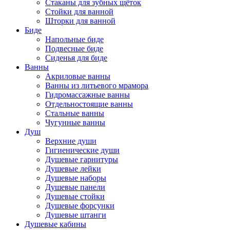
Стаканы для зубных щёток
Стойки для ванной
Шторки для ванной
Биде
Напольные биде
Подвесные биде
Сиденья для биде
Ванны
Акриловые ванны
Ванны из литьевого мрамора
Гидромассажные ванны
Отдельностоящие ванны
Стальные ванны
Чугунные ванны
Душ
Верхние души
Гигиенические души
Душевые гарнитуры
Душевые лейки
Душевые наборы
Душевые панели
Душевые стойки
Душевые форсунки
Душевые штанги
Душевые кабины