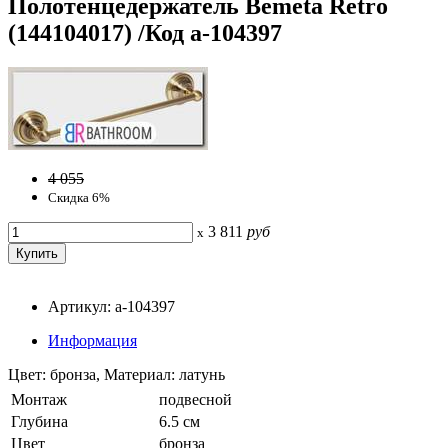
Полотенцедержатель Bemeta Retro
(144104017) /Код a-104397
4 055
Скидка 6%
3 811
руб
x
Артикул: a-104397
Информация
Цвет: бронза, Материал: латунь
Монтаж
подвесной
Глубина
6.5 см
Цвет
бронза