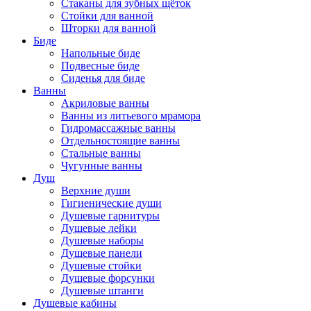
Стаканы для зубных щёток
Стойки для ванной
Шторки для ванной
Биде
Напольные биде
Подвесные биде
Сиденья для биде
Ванны
Акриловые ванны
Ванны из литьевого мрамора
Гидромассажные ванны
Отдельностоящие ванны
Стальные ванны
Чугунные ванны
Душ
Верхние души
Гигиенические души
Душевые гарнитуры
Душевые лейки
Душевые наборы
Душевые панели
Душевые стойки
Душевые форсунки
Душевые штанги
Душевые кабины