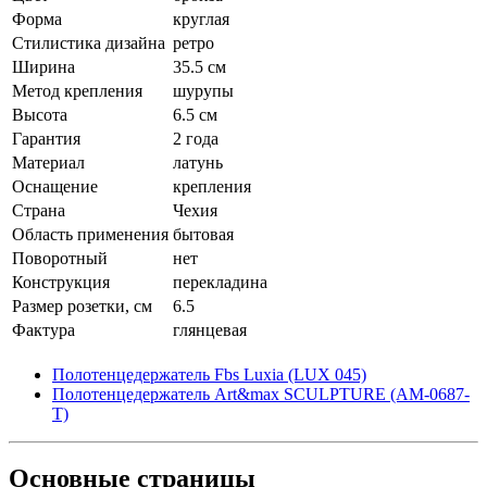
Форма
круглая
Стилистика дизайна
ретро
Ширина
35.5 см
Метод крепления
шурупы
Высота
6.5 см
Гарантия
2 года
Материал
латунь
Оснащение
крепления
Страна
Чехия
Область применения
бытовая
Поворотный
нет
Конструкция
перекладина
Размер розетки, см
6.5
Фактура
глянцевая
Полотенцедержатель Fbs Luxia (LUX 045)
Полотенцедержатель Art&max SCULPTURE (AM-0687-
T)
Основные
страницы