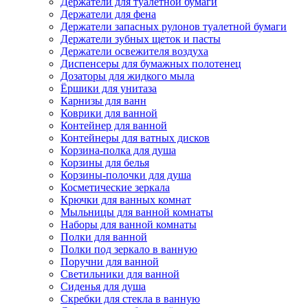
Держатели для туалетной бумаги
Держатели для фена
Держатели запасных рулонов туалетной бумаги
Держатели зубных щеток и пасты
Держатели освежителя воздуха
Диспенсеры для бумажных полотенец
Дозаторы для жидкого мыла
Ёршики для унитаза
Карнизы для ванн
Коврики для ванной
Контейнер для ванной
Контейнеры для ватных дисков
Корзина-полка для душа
Корзины для белья
Корзины-полочки для душа
Косметические зеркала
Крючки для ванных комнат
Мыльницы для ванной комнаты
Наборы для ванной комнаты
Полки для ванной
Полки под зеркало в ванную
Поручни для ванной
Светильники для ванной
Сиденья для душа
Скребки для стекла в ванную