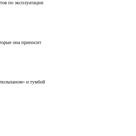
етов по эксплуатации
оторые она приносит
 «тюльпаном» и тумбой