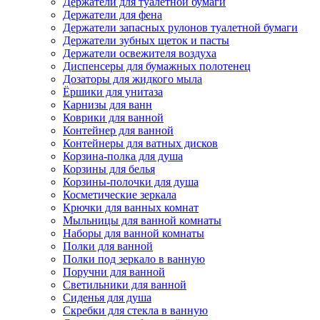
Держатели для туалетной бумаги
Держатели для фена
Держатели запасных рулонов туалетной бумаги
Держатели зубных щеток и пасты
Держатели освежителя воздуха
Диспенсеры для бумажных полотенец
Дозаторы для жидкого мыла
Ёршики для унитаза
Карнизы для ванн
Коврики для ванной
Контейнер для ванной
Контейнеры для ватных дисков
Корзина-полка для душа
Корзины для белья
Корзины-полочки для душа
Косметические зеркала
Крючки для ванных комнат
Мыльницы для ванной комнаты
Наборы для ванной комнаты
Полки для ванной
Полки под зеркало в ванную
Поручни для ванной
Светильники для ванной
Сиденья для душа
Скребки для стекла в ванную