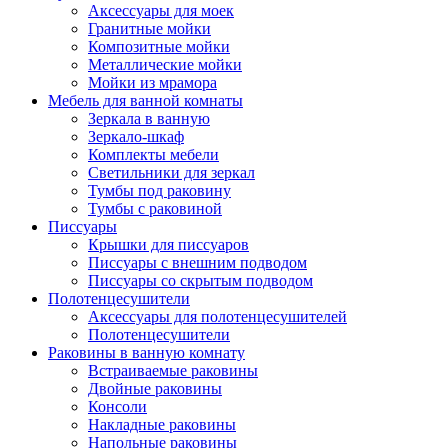
Аксессуары для моек
Гранитные мойки
Композитные мойки
Металлические мойки
Мойки из мрамора
Мебель для ванной комнаты
Зеркала в ванную
Зеркало-шкаф
Комплекты мебели
Светильники для зеркал
Тумбы под раковину
Тумбы с раковиной
Писсуары
Крышки для писсуаров
Писсуары с внешним подводом
Писсуары со скрытым подводом
Полотенцесушители
Аксессуары для полотенцесушителей
Полотенцесушители
Раковины в ванную комнату
Встраиваемые раковины
Двойные раковины
Консоли
Накладные раковины
Напольные раковины