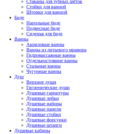
Стаканы для зубных щёток
Стойки для ванной
Шторки для ванной
Биде
Напольные биде
Подвесные биде
Сиденья для биде
Ванны
Акриловые ванны
Ванны из литьевого мрамора
Гидромассажные ванны
Отдельностоящие ванны
Стальные ванны
Чугунные ванны
Душ
Верхние души
Гигиенические души
Душевые гарнитуры
Душевые лейки
Душевые наборы
Душевые панели
Душевые стойки
Душевые форсунки
Душевые штанги
Душевые кабины