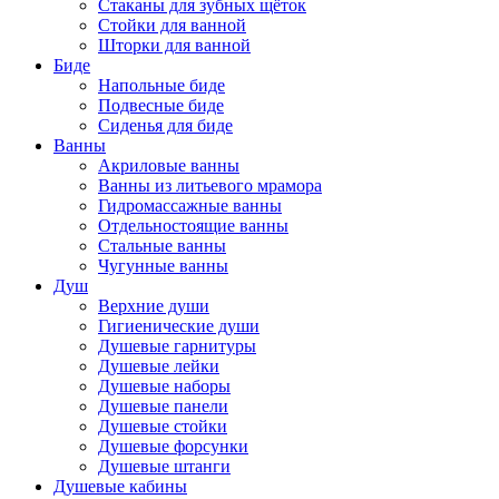
Стаканы для зубных щёток
Стойки для ванной
Шторки для ванной
Биде
Напольные биде
Подвесные биде
Сиденья для биде
Ванны
Акриловые ванны
Ванны из литьевого мрамора
Гидромассажные ванны
Отдельностоящие ванны
Стальные ванны
Чугунные ванны
Душ
Верхние души
Гигиенические души
Душевые гарнитуры
Душевые лейки
Душевые наборы
Душевые панели
Душевые стойки
Душевые форсунки
Душевые штанги
Душевые кабины