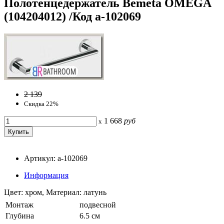
Полотенцедержатель Bemeta OMEGA
(104204012) /Код a-102069
2 139
Скидка 22%
1 668
руб
x
Артикул: a-102069
Информация
Цвет: хром, Материал: латунь
Монтаж
подвесной
Глубина
6.5 см