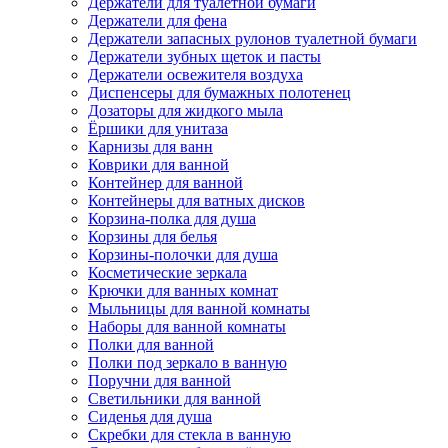
Держатели для туалетной бумаги
Держатели для фена
Держатели запасных рулонов туалетной бумаги
Держатели зубных щеток и пасты
Держатели освежителя воздуха
Диспенсеры для бумажных полотенец
Дозаторы для жидкого мыла
Ёршики для унитаза
Карнизы для ванн
Коврики для ванной
Контейнер для ванной
Контейнеры для ватных дисков
Корзина-полка для душа
Корзины для белья
Корзины-полочки для душа
Косметические зеркала
Крючки для ванных комнат
Мыльницы для ванной комнаты
Наборы для ванной комнаты
Полки для ванной
Полки под зеркало в ванную
Поручни для ванной
Светильники для ванной
Сиденья для душа
Скребки для стекла в ванную