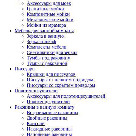
Аксессуары для моек
Гранитные мойки
Композитные мойки
Металлические мойки
Мойки из мрамора
Мебель для ванной комнаты
Зеркала в ванную
Зеркало-шкаф
Комплекты мебели
Светильники для зеркал
Тумбы под раковину
Тумбы с раковиной
Писсуары
Крышки для писсуаров
Писсуары с внешним подводом
Писсуары со скрытым подводом
Полотенцесушители
Аксессуары для полотенцесушителей
Полотенцесушители
Раковины в ванную комнату
Встраиваемые раковины
Двойные раковины
Консоли
Накладные раковины
Напольные раковины