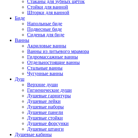
Стаканы для зубных щёток
Стойки для ванной
Шторки для ванной
Биде
Напольные биде
Подвесные биде
Сиденья для биде
Ванны
Акриловые ванны
Ванны из литьевого мрамора
Гидромассажные ванны
Отдельностоящие ванны
Стальные ванны
Чугунные ванны
Душ
Верхние души
Гигиенические души
Душевые гарнитуры
Душевые лейки
Душевые наборы
Душевые панели
Душевые стойки
Душевые форсунки
Душевые штанги
Душевые кабины