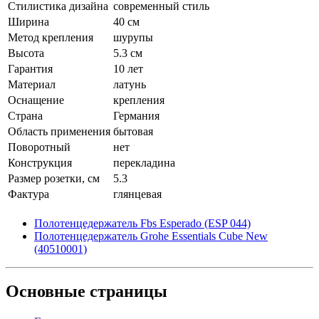
Стилистика дизайна
современный стиль
Ширина
40 см
Метод крепления
шурупы
Высота
5.3 см
Гарантия
10 лет
Материал
латунь
Оснащение
крепления
Страна
Германия
Область применения
бытовая
Поворотный
нет
Конструкция
перекладина
Размер розетки, см
5.3
Фактура
глянцевая
Полотенцедержатель Fbs Esperado (ESP 044)
Полотенцедержатель Grohe Essentials Cube New
(40510001)
Основные
страницы