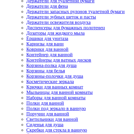
Держатели для туалетной бумаги
Держатели для фена
Держатели запасных рулонов туалетной бумаги
Держатели зубных щеток и пасты
Держатели освежителя воздуха
Диспенсеры для бумажных полотенец
Дозаторы для жидкого мыла
Ёршики для унитаза
Карнизы для ванн
Коврики для ванной
Контейнер для ванной
Контейнеры для ватных дисков
Корзина-полка для душа
Корзины для белья
Корзины-полочки для душа
Косметические зеркала
Крючки для ванных комнат
Мыльницы для ванной комнаты
Наборы для ванной комнаты
Полки для ванной
Полки под зеркало в ванную
Поручни для ванной
Светильники для ванной
Сиденья для душа
Скребки для стекла в ванную