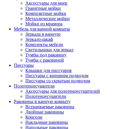
Аксессуары для моек
Гранитные мойки
Композитные мойки
Металлические мойки
Мойки из мрамора
Мебель для ванной комнаты
Зеркала в ванную
Зеркало-шкаф
Комплекты мебели
Светильники для зеркал
Тумбы под раковину
Тумбы с раковиной
Писсуары
Крышки для писсуаров
Писсуары с внешним подводом
Писсуары со скрытым подводом
Полотенцесушители
Аксессуары для полотенцесушителей
Полотенцесушители
Раковины в ванную комнату
Встраиваемые раковины
Двойные раковины
Консоли
Накладные раковины
Напольные раковины