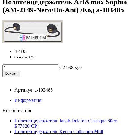
Полотенцедержатель Art&max Sophia
(AM-2149-Nero/Do-Ant) /Код a-103485
4 410
Скидка 32%
2 998
руб
x
Артикул: a-103485
Информация
Нет описания
Полотенцедержатель Jacob Delafon Classique 60см
E77828-CP
Полотенцедержатель Keuco Collection Moll