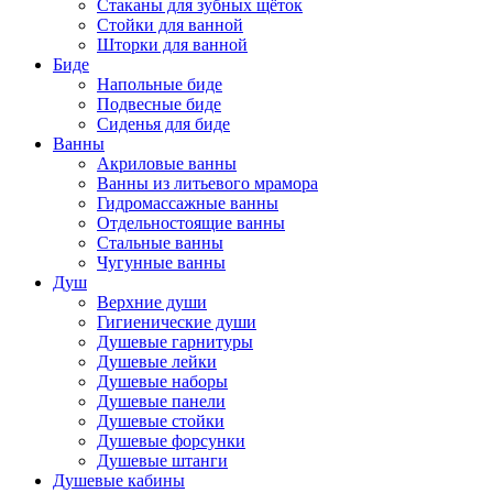
Стаканы для зубных щёток
Стойки для ванной
Шторки для ванной
Биде
Напольные биде
Подвесные биде
Сиденья для биде
Ванны
Акриловые ванны
Ванны из литьевого мрамора
Гидромассажные ванны
Отдельностоящие ванны
Стальные ванны
Чугунные ванны
Душ
Верхние души
Гигиенические души
Душевые гарнитуры
Душевые лейки
Душевые наборы
Душевые панели
Душевые стойки
Душевые форсунки
Душевые штанги
Душевые кабины