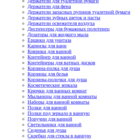
Держатели для туалетной бумаги
Держатели для фена
Держатели запасных рулонов туалетной бумаги
Держатели зубных щеток и пасты
Держатели освежителя воздуха
Диспенсеры для бумажных полотенец
Дозаторы для жидкого мыла
Ёршики для унитаза
Карнизы для ванн
Коврики для ванной
Контейнер для ванной
Контейнеры для ватных дисков
Корзина-полка для душа
Корзины для белья
Корзины-полочки для душа
Косметические зеркала
Крючки для ванных комнат
Мыльницы для ванной комнаты
Наборы для ванной комнаты
Полки для ванной
Полки под зеркало в ванную
Поручни для ванной
Светильники для ванной
Сиденья для душа
Скребки для стекла в ванную