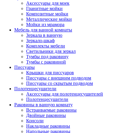
Аксессуары для моек
Гранитные мойки
Композитные мойки
Металлические мойки
Мойки из мрамора
Мебель для ванной комнаты
Зеркала в ванную
Зеркало-шкаф
Комплекты мебели
Светильники для зеркал
Тумбы под раковину
Тумбы с раковиной
Писсуары
Крышки для писсуаров
Писсуары с внешним подводом
Писсуары со скрытым подводом
Полотенцесушители
Аксессуары для полотенцесушителей
Полотенцесушители
Раковины в ванную комнату
Встраиваемые раковины
Двойные раковины
Консоли
Накладные раковины
Напольные раковины