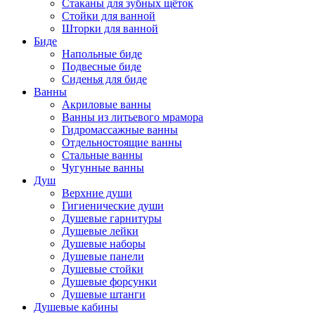
Стаканы для зубных щёток
Стойки для ванной
Шторки для ванной
Биде
Напольные биде
Подвесные биде
Сиденья для биде
Ванны
Акриловые ванны
Ванны из литьевого мрамора
Гидромассажные ванны
Отдельностоящие ванны
Стальные ванны
Чугунные ванны
Душ
Верхние души
Гигиенические души
Душевые гарнитуры
Душевые лейки
Душевые наборы
Душевые панели
Душевые стойки
Душевые форсунки
Душевые штанги
Душевые кабины