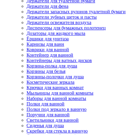
Держатели для туалетной бумаги
Держатели для фена
Держатели запасных рулонов туалетной бумаги
Держатели зубных щеток и пасты
Держатели освежителя воздуха
Диспенсеры для бумажных полотенец
Дозаторы для жидкого мыла
Ёршики для унитаза
Карнизы для ванн
Коврики для ванной
Контейнер для ванной
Контейнеры для ватных дисков
Корзина-полка для душа
Корзины для белья
Корзины-полочки для душа
Косметические зеркала
Крючки для ванных комнат
Мыльницы для ванной комнаты
Наборы для ванной комнаты
Полки для ванной
Полки под зеркало в ванную
Поручни для ванной
Светильники для ванной
Сиденья для душа
Скребки для стекла в ванную