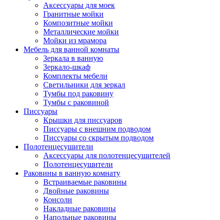
Аксессуары для моек
Гранитные мойки
Композитные мойки
Металлические мойки
Мойки из мрамора
Мебель для ванной комнаты
Зеркала в ванную
Зеркало-шкаф
Комплекты мебели
Светильники для зеркал
Тумбы под раковину
Тумбы с раковиной
Писсуары
Крышки для писсуаров
Писсуары с внешним подводом
Писсуары со скрытым подводом
Полотенцесушители
Аксессуары для полотенцесушителей
Полотенцесушители
Раковины в ванную комнату
Встраиваемые раковины
Двойные раковины
Консоли
Накладные раковины
Напольные раковины