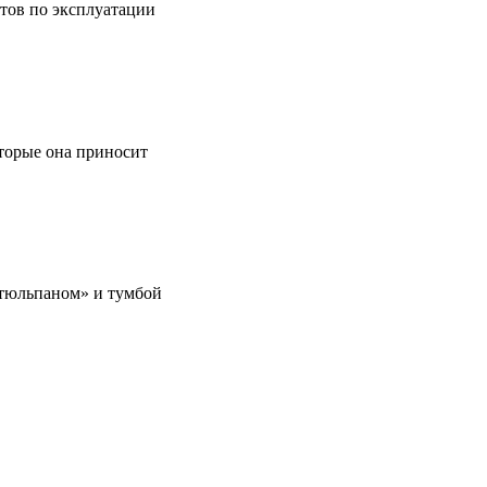
етов по эксплуатации
оторые она приносит
 «тюльпаном» и тумбой