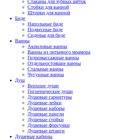
Стаканы для зубных щёток
Стойки для ванной
Шторки для ванной
Биде
Напольные биде
Подвесные биде
Сиденья для биде
Ванны
Акриловые ванны
Ванны из литьевого мрамора
Гидромассажные ванны
Отдельностоящие ванны
Стальные ванны
Чугунные ванны
Душ
Верхние души
Гигиенические души
Душевые гарнитуры
Душевые лейки
Душевые наборы
Душевые панели
Душевые стойки
Душевые форсунки
Душевые штанги
Душевые кабины