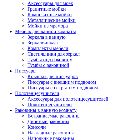
Аксессуары для моек
Гранитные мойки
Композитные мойки
Металлические мойки
Мойки из мрамора
Мебель для ванной комнаты
Зеркала в ванную
Зеркало-шкаф
Комплекты мебели
Светильники для зеркал
Тумбы под раковину
Тумбы с раковиной
Писсуары
Крышки для писсуаров
Писсуары с внешним подводом
Писсуары со скрытым подводом
Полотенцесушители
Аксессуары для полотенцесушителей
Полотенцесушители
Раковины в ванную комнату
Встраиваемые раковины
Двойные раковины
Консоли
Накладные раковины
Напольные раковины