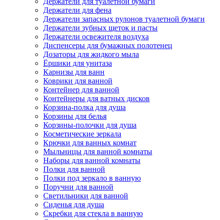
Держатели для туалетной бумаги
Держатели для фена
Держатели запасных рулонов туалетной бумаги
Держатели зубных щеток и пасты
Держатели освежителя воздуха
Диспенсеры для бумажных полотенец
Дозаторы для жидкого мыла
Ёршики для унитаза
Карнизы для ванн
Коврики для ванной
Контейнер для ванной
Контейнеры для ватных дисков
Корзина-полка для душа
Корзины для белья
Корзины-полочки для душа
Косметические зеркала
Крючки для ванных комнат
Мыльницы для ванной комнаты
Наборы для ванной комнаты
Полки для ванной
Полки под зеркало в ванную
Поручни для ванной
Светильники для ванной
Сиденья для душа
Скребки для стекла в ванную