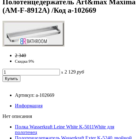
Полотенцедержатель Art&max Maxima
(AM-F-8912A) /Код a-102669
2 340
Скидка 9%
2 129
руб
x
Артикул: a-102669
Информация
Нет описания
Полка Wasserkraft Leine White K-5011White для
полотенец
Полотенцедержатель Wasserkraft Exter K-5240 двойной