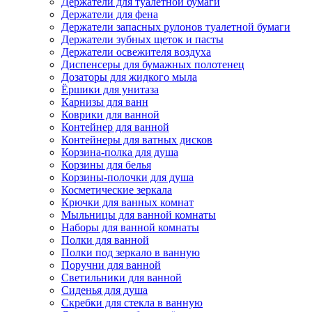
Держатели для туалетной бумаги
Держатели для фена
Держатели запасных рулонов туалетной бумаги
Держатели зубных щеток и пасты
Держатели освежителя воздуха
Диспенсеры для бумажных полотенец
Дозаторы для жидкого мыла
Ёршики для унитаза
Карнизы для ванн
Коврики для ванной
Контейнер для ванной
Контейнеры для ватных дисков
Корзина-полка для душа
Корзины для белья
Корзины-полочки для душа
Косметические зеркала
Крючки для ванных комнат
Мыльницы для ванной комнаты
Наборы для ванной комнаты
Полки для ванной
Полки под зеркало в ванную
Поручни для ванной
Светильники для ванной
Сиденья для душа
Скребки для стекла в ванную