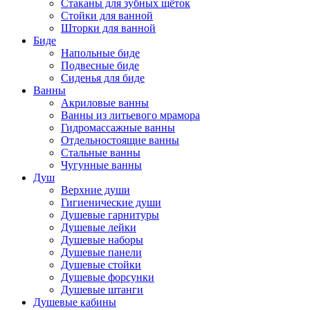
Стаканы для зубных щёток
Стойки для ванной
Шторки для ванной
Биде
Напольные биде
Подвесные биде
Сиденья для биде
Ванны
Акриловые ванны
Ванны из литьевого мрамора
Гидромассажные ванны
Отдельностоящие ванны
Стальные ванны
Чугунные ванны
Душ
Верхние души
Гигиенические души
Душевые гарнитуры
Душевые лейки
Душевые наборы
Душевые панели
Душевые стойки
Душевые форсунки
Душевые штанги
Душевые кабины