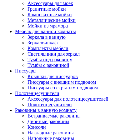
Аксессуары для моек
Гранитные мойки
Композитные мойки
Металлические мойки
Мойки из мрамора
Мебель для ванной комнаты
Зеркала в ванную
Зеркало-шкаф
Комплекты мебели
Светильники для зеркал
Тумбы под раковину
Тумбы с раковиной
Писсуары
Крышки для писсуаров
Писсуары с внешним подводом
Писсуары со скрытым подводом
Полотенцесушители
Аксессуары для полотенцесушителей
Полотенцесушители
Раковины в ванную комнату
Встраиваемые раковины
Двойные раковины
Консоли
Накладные раковины
Напольные раковины