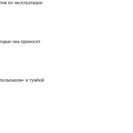
етов по эксплуатации
оторые она приносит
 «тюльпаном» и тумбой