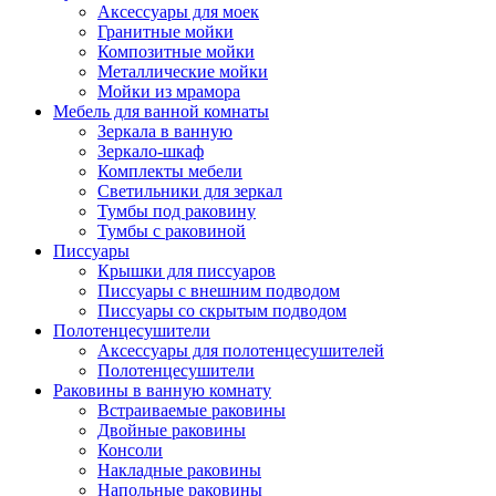
Аксессуары для моек
Гранитные мойки
Композитные мойки
Металлические мойки
Мойки из мрамора
Мебель для ванной комнаты
Зеркала в ванную
Зеркало-шкаф
Комплекты мебели
Светильники для зеркал
Тумбы под раковину
Тумбы с раковиной
Писсуары
Крышки для писсуаров
Писсуары с внешним подводом
Писсуары со скрытым подводом
Полотенцесушители
Аксессуары для полотенцесушителей
Полотенцесушители
Раковины в ванную комнату
Встраиваемые раковины
Двойные раковины
Консоли
Накладные раковины
Напольные раковины