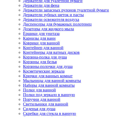
Держатели для туалетной бумаги
Держатели для фена
Держатели запасных рулонов туалетной бумаги
Держатели зубных щеток и пасты
Держатели освежителя воздуха
Диспенсеры для бумажных полотенец
Дозаторы для жидкого мыла
Ёршики для унитаза
Карнизы для ванн
Коврики для ванной
Контейнер для ванной
Контейнеры для ватных дисков
Корзина-полка для душа
Корзины для белья
Корзины-полочки для душа
Косметические зеркала
Крючки для ванных комнат
Мыльницы для ванной комнаты
Наборы для ванной комнаты
Полки для ванной
Полки под зеркало в ванную
Поручни для ванной
Светильники для ванной
Сиденья для душа
Скребки для стекла в ванную