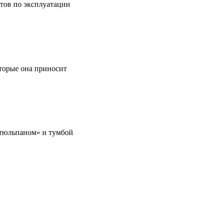
етов по эксплуатации
оторые она приносит
 «тюльпаном» и тумбой