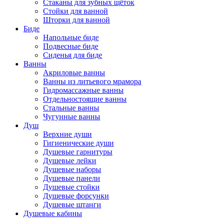
Стаканы для зубных щёток
Стойки для ванной
Шторки для ванной
Биде
Напольные биде
Подвесные биде
Сиденья для биде
Ванны
Акриловые ванны
Ванны из литьевого мрамора
Гидромассажные ванны
Отдельностоящие ванны
Стальные ванны
Чугунные ванны
Душ
Верхние души
Гигиенические души
Душевые гарнитуры
Душевые лейки
Душевые наборы
Душевые панели
Душевые стойки
Душевые форсунки
Душевые штанги
Душевые кабины