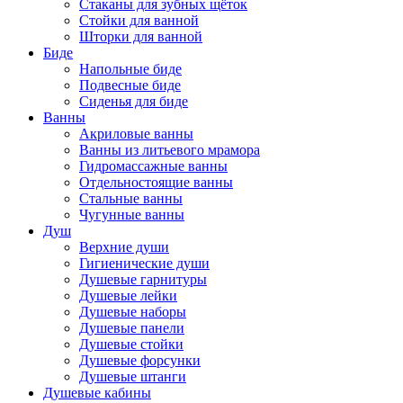
Стаканы для зубных щёток
Стойки для ванной
Шторки для ванной
Биде
Напольные биде
Подвесные биде
Сиденья для биде
Ванны
Акриловые ванны
Ванны из литьевого мрамора
Гидромассажные ванны
Отдельностоящие ванны
Стальные ванны
Чугунные ванны
Душ
Верхние души
Гигиенические души
Душевые гарнитуры
Душевые лейки
Душевые наборы
Душевые панели
Душевые стойки
Душевые форсунки
Душевые штанги
Душевые кабины