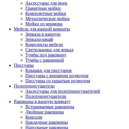
Аксессуары для моек
Гранитные мойки
Композитные мойки
Металлические мойки
Мойки из мрамора
Мебель для ванной комнаты
Зеркала в ванную
Зеркало-шкаф
Комплекты мебели
Светильники для зеркал
Тумбы под раковину
Тумбы с раковиной
Писсуары
Крышки для писсуаров
Писсуары с внешним подводом
Писсуары со скрытым подводом
Полотенцесушители
Аксессуары для полотенцесушителей
Полотенцесушители
Раковины в ванную комнату
Встраиваемые раковины
Двойные раковины
Консоли
Накладные раковины
Напольные раковины