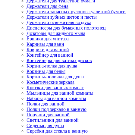
Держатели для туалетной бумаги
Держатели для фена
Держатели запасных рулонов туалетной бумаги
Держатели зубных щеток и пасты
Держатели освежителя воздуха
Диспенсеры для бумажных полотенец
Дозаторы для жидкого мыла
Ёршики для унитаза
Карнизы для ванн
Коврики для ванной
Контейнер для ванной
Контейнеры для ватных дисков
Корзина-полка для душа
Корзины для белья
Корзины-полочки для душа
Косметические зеркала
Крючки для ванных комнат
Мыльницы для ванной комнаты
Наборы для ванной комнаты
Полки для ванной
Полки под зеркало в ванную
Поручни для ванной
Светильники для ванной
Сиденья для душа
Скребки для стекла в ванную