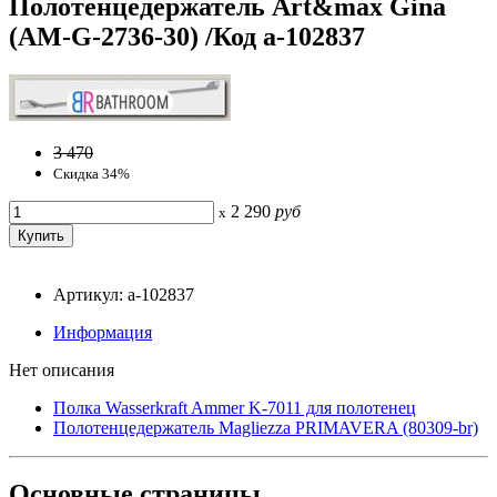
Полотенцедержатель Art&max Gina
(AM-G-2736-30) /Код a-102837
3 470
Скидка 34%
2 290
руб
x
Артикул: a-102837
Информация
Нет описания
Полка Wasserkraft Ammer K-7011 для полотенец
Полотенцедержатель Magliezza PRIMAVERA (80309-br)
Основные
страницы