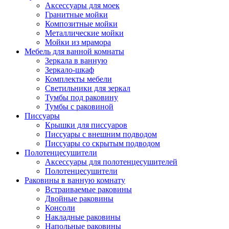
Аксессуары для моек
Гранитные мойки
Композитные мойки
Металлические мойки
Мойки из мрамора
Мебель для ванной комнаты
Зеркала в ванную
Зеркало-шкаф
Комплекты мебели
Светильники для зеркал
Тумбы под раковину
Тумбы с раковиной
Писсуары
Крышки для писсуаров
Писсуары с внешним подводом
Писсуары со скрытым подводом
Полотенцесушители
Аксессуары для полотенцесушителей
Полотенцесушители
Раковины в ванную комнату
Встраиваемые раковины
Двойные раковины
Консоли
Накладные раковины
Напольные раковины