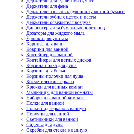
Держатели для туалетной бумаги
Держатели для фена
Держатели запасных рулонов туалетной бумаги
Держатели зубных щеток и пасты
Держатели освежителя воздуха
Диспенсеры для бумажных полотенец
Дозаторы для жидкого мыла
Ёршики для унитаза
Карнизы для ванн
Коврики для ванной
Контейнер для ванной
Контейнеры для ватных дисков
Корзина-полка для душа
Корзины для белья
Корзины-полочки для душа
Косметические зеркала
Крючки для ванных комнат
Мыльницы для ванной комнаты
Наборы для ванной комнаты
Полки для ванной
Полки под зеркало в ванную
Поручни для ванной
Светильники для ванной
Сиденья для душа
Скребки для стекла в ванную