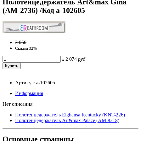
Полотенцедержатель Art&max Gina
(AM-2736) /Код a-102605
3 050
Скидка 32%
2 074
руб
x
Артикул: a-102605
Информация
Нет описания
Полотенцедержатель Elghansa Kentucky (KNT-226)
Полотенцедержатель Art&max Palace (AM-8218)
Основные
страницы