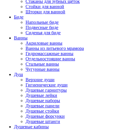
Стаканы для зубных щёток
Стойки для ванной
Шторки для ванной
Биде
Напольные биде
Подвесные биде
Сиденья для биде
Ванны
Акриловые ванны
Ванны из литьевого мрамора
Гидромассажные ванны
Отдельностоящие ванны
Стальные ванны
Чугунные ванны
Душ
Верхние души
Гигиенические души
Душевые гарнитуры
Душевые лейки
Душевые наборы
Душевые панели
Душевые стойки
Душевые форсунки
Душевые штанги
Душевые кабины