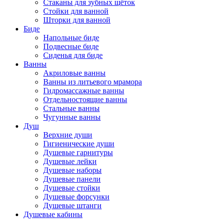
Стаканы для зубных щёток
Стойки для ванной
Шторки для ванной
Биде
Напольные биде
Подвесные биде
Сиденья для биде
Ванны
Акриловые ванны
Ванны из литьевого мрамора
Гидромассажные ванны
Отдельностоящие ванны
Стальные ванны
Чугунные ванны
Душ
Верхние души
Гигиенические души
Душевые гарнитуры
Душевые лейки
Душевые наборы
Душевые панели
Душевые стойки
Душевые форсунки
Душевые штанги
Душевые кабины