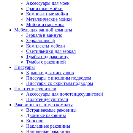
Аксессуары для моек
Гранитные мойки
Композитные мойки
Металлические мойки
Мойки из мрамора
Мебель для ванной комнаты
Зеркала в ванную
Зеркало-шкаф
Комплекты мебели
Светильники для зеркал
Тумбы под раковину
Тумбы с раковиной
Писсуары
Крышки для писсуаров
Писсуары с внешним подводом
Писсуары со скрытым подводом
Полотенцесушители
Аксессуары для полотенцесушителей
Полотенцесушители
Раковины в ванную комнату
Встраиваемые раковины
Двойные раковины
Консоли
Накладные раковины
Напольные раковины