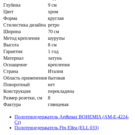
Глубина
9 см
Цвет
хром
Форма
круглая
Стилистика дизайна
ретро
Ширина
70 см
Метод крепления
шурупы
Высота
8 см
Гарантия
1 год
Материал
латунь
Оснащение
крепления
Страна
Италия
Область применения
бытовая
Поворотный
нет
Конструкция
перекладина
Размер розетки, см
8
Фактура
глянцевая
Полотенцедержатель Art&max BOHEMIA (AM-E-4224-
Cr)
Полотенцедержатель Fbs Ellea (ELL 033)