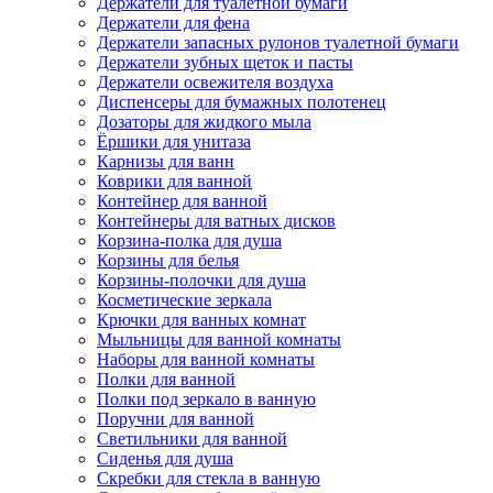
Держатели для туалетной бумаги
Держатели для фена
Держатели запасных рулонов туалетной бумаги
Держатели зубных щеток и пасты
Держатели освежителя воздуха
Диспенсеры для бумажных полотенец
Дозаторы для жидкого мыла
Ёршики для унитаза
Карнизы для ванн
Коврики для ванной
Контейнер для ванной
Контейнеры для ватных дисков
Корзина-полка для душа
Корзины для белья
Корзины-полочки для душа
Косметические зеркала
Крючки для ванных комнат
Мыльницы для ванной комнаты
Наборы для ванной комнаты
Полки для ванной
Полки под зеркало в ванную
Поручни для ванной
Светильники для ванной
Сиденья для душа
Скребки для стекла в ванную