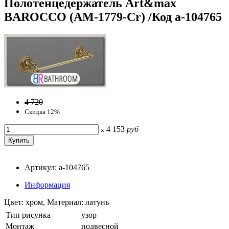
Полотенцедержатель Art&max
BAROCCO (AM-1779-Cr) /Код a-104765
4 720
Скидка 12%
4 153
руб
x
Артикул: a-104765
Информация
Цвет: хром, Материал: латунь
Тип рисунка
узор
Монтаж
подвесной