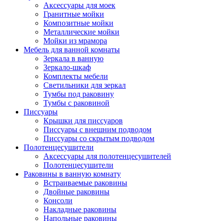
Аксессуары для моек
Гранитные мойки
Композитные мойки
Металлические мойки
Мойки из мрамора
Мебель для ванной комнаты
Зеркала в ванную
Зеркало-шкаф
Комплекты мебели
Светильники для зеркал
Тумбы под раковину
Тумбы с раковиной
Писсуары
Крышки для писсуаров
Писсуары с внешним подводом
Писсуары со скрытым подводом
Полотенцесушители
Аксессуары для полотенцесушителей
Полотенцесушители
Раковины в ванную комнату
Встраиваемые раковины
Двойные раковины
Консоли
Накладные раковины
Напольные раковины