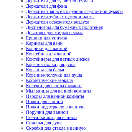
Держатели для туалетной бумаги
Держатели для фена
Держатели запасных рулонов туалетной бумаги
Держатели зубных щеток и пасты
Держатели освежителя воздуха
Диспенсеры для бумажных полотенец
Дозаторы для жидкого мыла
Ёршики для унитаза
Карнизы для ванн
Коврики для ванной
Контейнер для ванной
Контейнеры для ватных дисков
Корзина-полка для душа
Корзины для белья
Корзины-полочки для душа
Косметические зеркала
Крючки для ванных комнат
Мыльницы для ванной комнаты
Наборы для ванной комнаты
Полки для ванной
Полки под зеркало в ванную
Поручни для ванной
Светильники для ванной
Сиденья для душа
Скребки для стекла в ванную