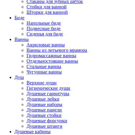
Стаканы для зубных щёток
Стойки для ванной
Шторки для ванной
Биде
Напольные биде
Подвесные биде
Сиденья для биде
Ванны
Акриловые ванны
Ванны из литьевого мрамора
Гидромассажные ванны
Отдельностоящие ванны
Стальные ванны
Чугунные ванны
Душ
Верхние души
Гигиенические души
Душевые гарнитуры
Душевые лейки
Душевые наборы
Душевые панели
Душевые стойки
Душевые форсунки
Душевые штанги
Душевые кабины