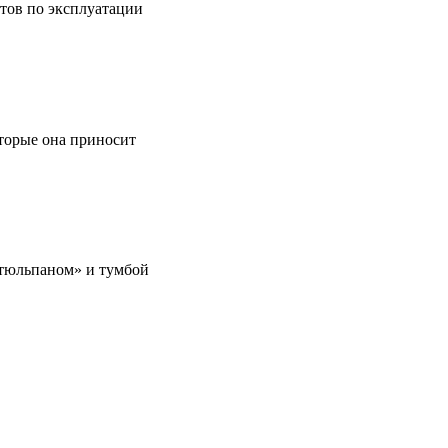
етов по эксплуатации
оторые она приносит
 «тюльпаном» и тумбой