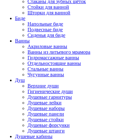
Стаканы для зубных щёток
Стойки для ванной
Шторки для ванной
Биде
Напольные биде
Подвесные биде
Сиденья для биде
Ванны
Акриловые ванны
Ванны из литьевого мрамора
Гидромассажные ванны
Отдельностоящие ванны
Стальные ванны
Чугунные ванны
Душ
Верхние души
Гигиенические души
Душевые гарнитуры
Душевые лейки
Душевые наборы
Душевые панели
Душевые стойки
Душевые форсунки
Душевые штанги
Душевые кабины