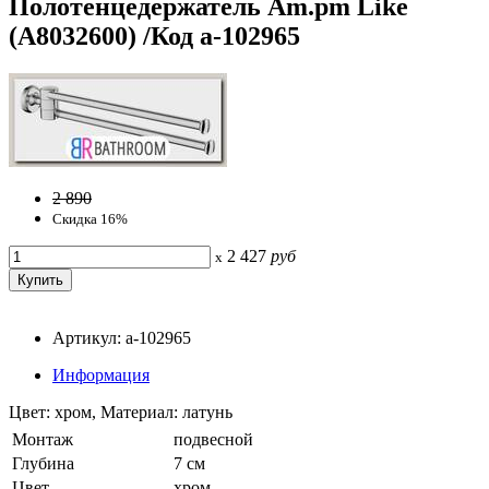
Полотенцедержатель Am.pm Like
(A8032600) /Код a-102965
2 890
Скидка 16%
2 427
руб
x
Артикул: a-102965
Информация
Цвет: хром, Материал: латунь
Монтаж
подвесной
Глубина
7 см
Цвет
хром