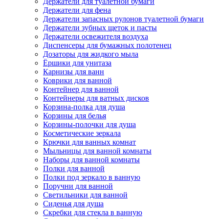
Держатели для туалетной бумаги
Держатели для фена
Держатели запасных рулонов туалетной бумаги
Держатели зубных щеток и пасты
Держатели освежителя воздуха
Диспенсеры для бумажных полотенец
Дозаторы для жидкого мыла
Ёршики для унитаза
Карнизы для ванн
Коврики для ванной
Контейнер для ванной
Контейнеры для ватных дисков
Корзина-полка для душа
Корзины для белья
Корзины-полочки для душа
Косметические зеркала
Крючки для ванных комнат
Мыльницы для ванной комнаты
Наборы для ванной комнаты
Полки для ванной
Полки под зеркало в ванную
Поручни для ванной
Светильники для ванной
Сиденья для душа
Скребки для стекла в ванную