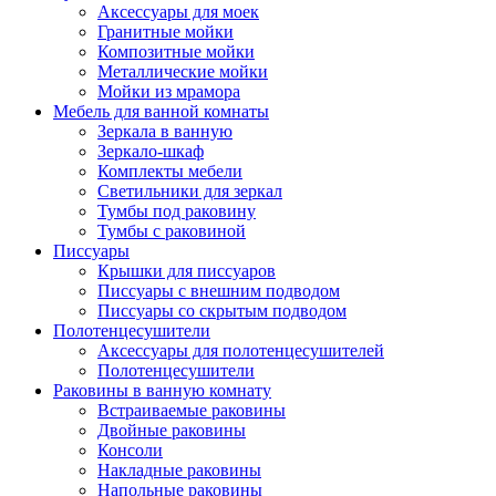
Аксессуары для моек
Гранитные мойки
Композитные мойки
Металлические мойки
Мойки из мрамора
Мебель для ванной комнаты
Зеркала в ванную
Зеркало-шкаф
Комплекты мебели
Светильники для зеркал
Тумбы под раковину
Тумбы с раковиной
Писсуары
Крышки для писсуаров
Писсуары с внешним подводом
Писсуары со скрытым подводом
Полотенцесушители
Аксессуары для полотенцесушителей
Полотенцесушители
Раковины в ванную комнату
Встраиваемые раковины
Двойные раковины
Консоли
Накладные раковины
Напольные раковины