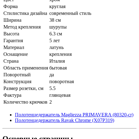
Форма
круглая
Стилистика дизайна
современный стиль
Ширина
38 см
Метод крепления
шурупы
Высота
6.3 см
Гарантия
5 лет
Материал
латунь
Оснащение
крепления
Страна
Италия
Область применения
бытовая
Поворотный
да
Конструкция
поворотная
Размер розетки, см
5.5
Фактура
глянцевая
Количество крючков
2
Полотенцедержатель Magliezza PRIMAVERA (80320-cr)
Полотенцедержатель Ravak Chrome (X07P319)
Основные
страницы