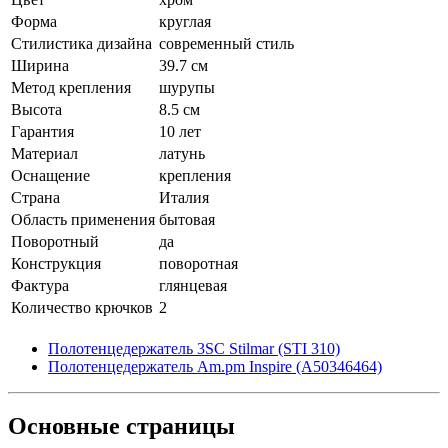
Форма
круглая
Стилистика дизайна
современный стиль
Ширина
39.7 см
Метод крепления
шурупы
Высота
8.5 см
Гарантия
10 лет
Материал
латунь
Оснащение
крепления
Страна
Италия
Область применения
бытовая
Поворотный
да
Конструкция
поворотная
Фактура
глянцевая
Количество крючков
2
Полотенцедержатель 3SC Stilmar (STI 310)
Полотенцедержатель Am.pm Inspire (A50346464)
Основные
страницы