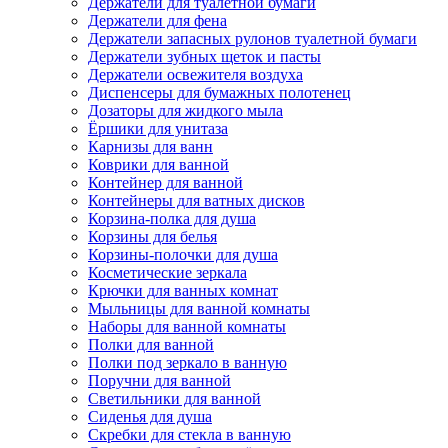
Держатели для туалетной бумаги
Держатели для фена
Держатели запасных рулонов туалетной бумаги
Держатели зубных щеток и пасты
Держатели освежителя воздуха
Диспенсеры для бумажных полотенец
Дозаторы для жидкого мыла
Ёршики для унитаза
Карнизы для ванн
Коврики для ванной
Контейнер для ванной
Контейнеры для ватных дисков
Корзина-полка для душа
Корзины для белья
Корзины-полочки для душа
Косметические зеркала
Крючки для ванных комнат
Мыльницы для ванной комнаты
Наборы для ванной комнаты
Полки для ванной
Полки под зеркало в ванную
Поручни для ванной
Светильники для ванной
Сиденья для душа
Скребки для стекла в ванную