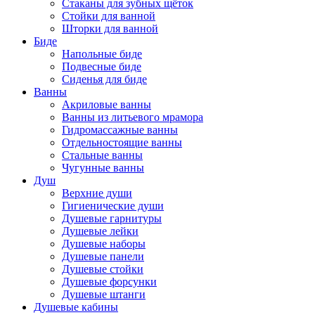
Стаканы для зубных щёток
Стойки для ванной
Шторки для ванной
Биде
Напольные биде
Подвесные биде
Сиденья для биде
Ванны
Акриловые ванны
Ванны из литьевого мрамора
Гидромассажные ванны
Отдельностоящие ванны
Стальные ванны
Чугунные ванны
Душ
Верхние души
Гигиенические души
Душевые гарнитуры
Душевые лейки
Душевые наборы
Душевые панели
Душевые стойки
Душевые форсунки
Душевые штанги
Душевые кабины