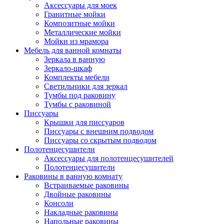
Аксессуары для моек
Гранитные мойки
Композитные мойки
Металлические мойки
Мойки из мрамора
Мебель для ванной комнаты
Зеркала в ванную
Зеркало-шкаф
Комплекты мебели
Светильники для зеркал
Тумбы под раковину
Тумбы с раковиной
Писсуары
Крышки для писсуаров
Писсуары с внешним подводом
Писсуары со скрытым подводом
Полотенцесушители
Аксессуары для полотенцесушителей
Полотенцесушители
Раковины в ванную комнату
Встраиваемые раковины
Двойные раковины
Консоли
Накладные раковины
Напольные раковины