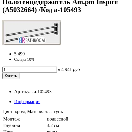
Полотенцедержатель Am.pm Inspire
(A5032664) /Код a-105493
5 490
Скидка 10%
4 941
руб
x
Артикул: a-105493
Информация
Цвет: хром, Материал: латунь
Монтаж
подвесной
Глубина
3.2 см
Цвет
хром