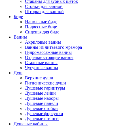
Стаканы для зубных щёток
Стойки для ванной
Шторки для ванной
Биде
Напольные биде
Подвесные биде
Сиденья для биде
Ванны
Акриловые ванны
Ванны из литьевого мрамора
Гидромассажные ванны
Отдельностоящие ванны
Стальные ванны
Чугунные ванны
Душ
Верхние души
Гигиенические души
Душевые гарнитуры
Душевые лейки
Душевые наборы
Душевые панели
Душевые стойки
Душевые форсунки
Душевые штанги
Душевые кабины