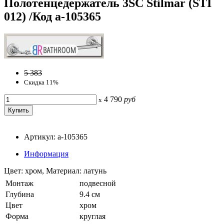
Полотенцедержатель 3SC Stilmar (STI
012) /Код a-105365
5 383
Скидка 11%
4 790
руб
x
Артикул: a-105365
Информация
Цвет: хром, Материал: латунь
Монтаж
подвесной
Глубина
9.4 см
Цвет
хром
Форма
круглая