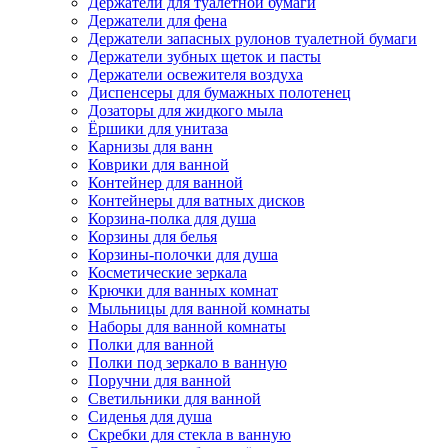
Держатели для туалетной бумаги
Держатели для фена
Держатели запасных рулонов туалетной бумаги
Держатели зубных щеток и пасты
Держатели освежителя воздуха
Диспенсеры для бумажных полотенец
Дозаторы для жидкого мыла
Ёршики для унитаза
Карнизы для ванн
Коврики для ванной
Контейнер для ванной
Контейнеры для ватных дисков
Корзина-полка для душа
Корзины для белья
Корзины-полочки для душа
Косметические зеркала
Крючки для ванных комнат
Мыльницы для ванной комнаты
Наборы для ванной комнаты
Полки для ванной
Полки под зеркало в ванную
Поручни для ванной
Светильники для ванной
Сиденья для душа
Скребки для стекла в ванную