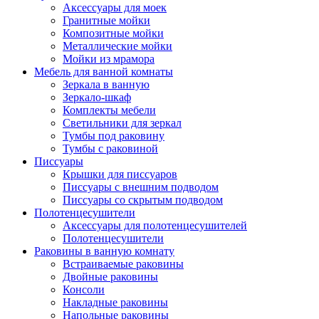
Аксессуары для моек
Гранитные мойки
Композитные мойки
Металлические мойки
Мойки из мрамора
Мебель для ванной комнаты
Зеркала в ванную
Зеркало-шкаф
Комплекты мебели
Светильники для зеркал
Тумбы под раковину
Тумбы с раковиной
Писсуары
Крышки для писсуаров
Писсуары с внешним подводом
Писсуары со скрытым подводом
Полотенцесушители
Аксессуары для полотенцесушителей
Полотенцесушители
Раковины в ванную комнату
Встраиваемые раковины
Двойные раковины
Консоли
Накладные раковины
Напольные раковины