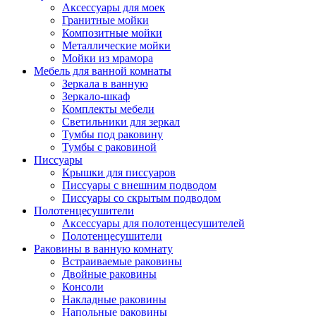
Аксессуары для моек
Гранитные мойки
Композитные мойки
Металлические мойки
Мойки из мрамора
Мебель для ванной комнаты
Зеркала в ванную
Зеркало-шкаф
Комплекты мебели
Светильники для зеркал
Тумбы под раковину
Тумбы с раковиной
Писсуары
Крышки для писсуаров
Писсуары с внешним подводом
Писсуары со скрытым подводом
Полотенцесушители
Аксессуары для полотенцесушителей
Полотенцесушители
Раковины в ванную комнату
Встраиваемые раковины
Двойные раковины
Консоли
Накладные раковины
Напольные раковины