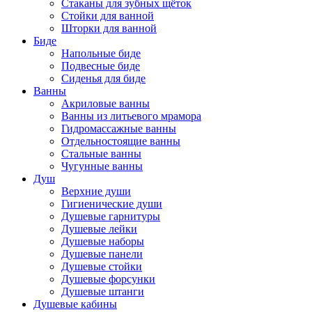
Стаканы для зубных щёток
Стойки для ванной
Шторки для ванной
Биде
Напольные биде
Подвесные биде
Сиденья для биде
Ванны
Акриловые ванны
Ванны из литьевого мрамора
Гидромассажные ванны
Отдельностоящие ванны
Стальные ванны
Чугунные ванны
Душ
Верхние души
Гигиенические души
Душевые гарнитуры
Душевые лейки
Душевые наборы
Душевые панели
Душевые стойки
Душевые форсунки
Душевые штанги
Душевые кабины