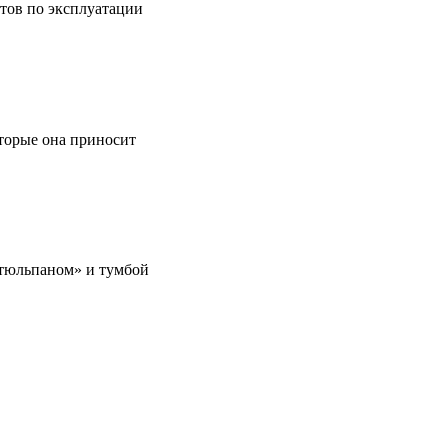
етов по эксплуатации
оторые она приносит
 «тюльпаном» и тумбой