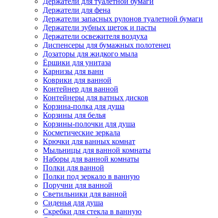
Держатели для туалетной бумаги
Держатели для фена
Держатели запасных рулонов туалетной бумаги
Держатели зубных щеток и пасты
Держатели освежителя воздуха
Диспенсеры для бумажных полотенец
Дозаторы для жидкого мыла
Ёршики для унитаза
Карнизы для ванн
Коврики для ванной
Контейнер для ванной
Контейнеры для ватных дисков
Корзина-полка для душа
Корзины для белья
Корзины-полочки для душа
Косметические зеркала
Крючки для ванных комнат
Мыльницы для ванной комнаты
Наборы для ванной комнаты
Полки для ванной
Полки под зеркало в ванную
Поручни для ванной
Светильники для ванной
Сиденья для душа
Скребки для стекла в ванную