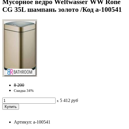
Мусорное ведро Weltwasser WW Rone
CG 35L шампань золото /Код a-100541
8 200
Скидка 34%
5 412
руб
x
Артикул: a-100541