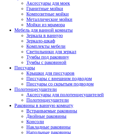
Аксессуары для моек
Гранитные мойки
Композитные мойки
Металлические мойки
Мойки из мрамора
Мебель для ванной комнаты
Зеркала в ванную
Зеркало-шкаф
Комплекты мебели
Светильники для зеркал
Тумбы под раковину
Тумбы с раковиной
Писсуары
Крышки для писсуаров
Писсуары с внешним подводом
Писсуары со скрытым подводом
Полотенцесушители
Аксессуары для полотенцесушителей
Полотенцесушители
Раковины в ванную комнату
Встраиваемые раковины
Двойные раковины
Консоли
Накладные раковины
Напольные раковины