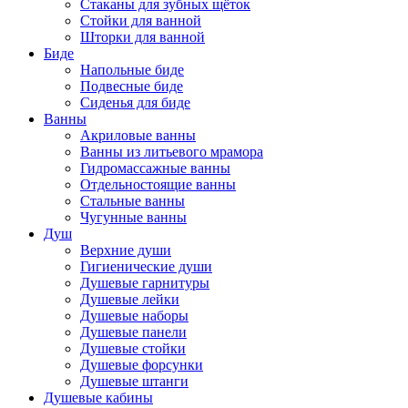
Стаканы для зубных щёток
Стойки для ванной
Шторки для ванной
Биде
Напольные биде
Подвесные биде
Сиденья для биде
Ванны
Акриловые ванны
Ванны из литьевого мрамора
Гидромассажные ванны
Отдельностоящие ванны
Стальные ванны
Чугунные ванны
Душ
Верхние души
Гигиенические души
Душевые гарнитуры
Душевые лейки
Душевые наборы
Душевые панели
Душевые стойки
Душевые форсунки
Душевые штанги
Душевые кабины