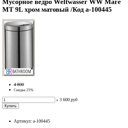
Мусорное ведро Weltwasser WW Mare
MT 9L хром матовый /Код a-100445
4 800
Скидка 25%
3 600
руб
x
Артикул: a-100445