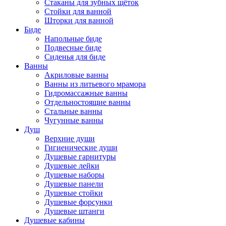
Стаканы для зубных щёток
Стойки для ванной
Шторки для ванной
Биде
Напольные биде
Подвесные биде
Сиденья для биде
Ванны
Акриловые ванны
Ванны из литьевого мрамора
Гидромассажные ванны
Отдельностоящие ванны
Стальные ванны
Чугунные ванны
Душ
Верхние души
Гигиенические души
Душевые гарнитуры
Душевые лейки
Душевые наборы
Душевые панели
Душевые стойки
Душевые форсунки
Душевые штанги
Душевые кабины