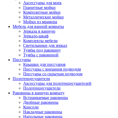
Аксессуары для моек
Гранитные мойки
Композитные мойки
Металлические мойки
Мойки из мрамора
Мебель для ванной комнаты
Зеркала в ванную
Зеркало-шкаф
Комплекты мебели
Светильники для зеркал
Тумбы под раковину
Тумбы с раковиной
Писсуары
Крышки для писсуаров
Писсуары с внешним подводом
Писсуары со скрытым подводом
Полотенцесушители
Аксессуары для полотенцесушителей
Полотенцесушители
Раковины в ванную комнату
Встраиваемые раковины
Двойные раковины
Консоли
Накладные раковины
Напольные раковины