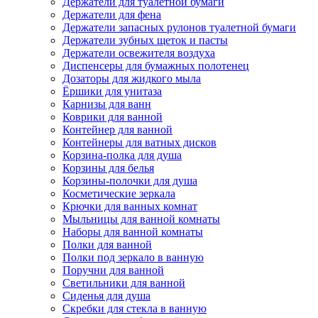
Держатели для туалетной бумаги
Держатели для фена
Держатели запасных рулонов туалетной бумаги
Держатели зубных щеток и пасты
Держатели освежителя воздуха
Диспенсеры для бумажных полотенец
Дозаторы для жидкого мыла
Ёршики для унитаза
Карнизы для ванн
Коврики для ванной
Контейнер для ванной
Контейнеры для ватных дисков
Корзина-полка для душа
Корзины для белья
Корзины-полочки для душа
Косметические зеркала
Крючки для ванных комнат
Мыльницы для ванной комнаты
Наборы для ванной комнаты
Полки для ванной
Полки под зеркало в ванную
Поручни для ванной
Светильники для ванной
Сиденья для душа
Скребки для стекла в ванную