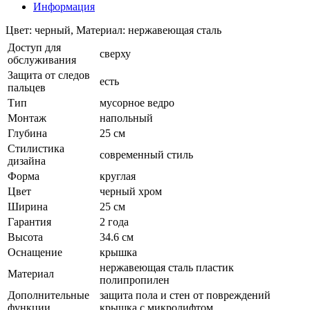
Информация
Цвет: черный, Материал: нержавеющая сталь
Доступ для
сверху
обслуживания
Защита от следов
есть
пальцев
Тип
мусорное ведро
Монтаж
напольный
Глубина
25 см
Стилистика
современный стиль
дизайна
Форма
круглая
Цвет
черный хром
Ширина
25 см
Гарантия
2 года
Высота
34.6 см
Оснащение
крышка
нержавеющая сталь пластик
Материал
полипропилен
Дополнительные
защита пола и стен от повреждений
функции
крышка с микролифтом