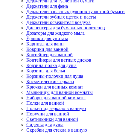
Держатели для туалетной бумаги
Держатели для фена
Держатели запасных рулонов туалетной бумаги
Держатели зубных щеток и пасты
Держатели освежителя воздуха
Диспенсеры для бумажных полотенец
Дозаторы для жидкого мыла
Ёршики для унитаза
Карнизы для ванн
Коврики для ванной
Контейнер для ванной
Контейнеры для ватных дисков
Корзина-полка для душа
Корзины для белья
Корзины-полочки для душа
Косметические зеркала
Крючки для ванных комнат
Мыльницы для ванной комнаты
Наборы для ванной комнаты
Полки для ванной
Полки под зеркало в ванную
Поручни для ванной
Светильники для ванной
Сиденья для душа
Скребки для стекла в ванную