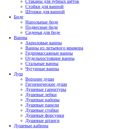
Стаканы для зубных щёток
Стойки для ванной
Шторки для ванной
Биде
Напольные биде
Подвесные биде
Сиденья для биде
Ванны
Акриловые ванны
Ванны из литьевого мрамора
Гидромассажные ванны
Отдельностоящие ванны
Стальные ванны
Чугунные ванны
Душ
Верхние души
Гигиенические души
Душевые гарнитуры
Душевые лейки
Душевые наборы
Душевые панели
Душевые стойки
Душевые форсунки
Душевые штанги
Душевые кабины