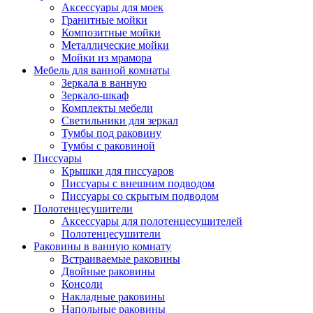
Аксессуары для моек
Гранитные мойки
Композитные мойки
Металлические мойки
Мойки из мрамора
Мебель для ванной комнаты
Зеркала в ванную
Зеркало-шкаф
Комплекты мебели
Светильники для зеркал
Тумбы под раковину
Тумбы с раковиной
Писсуары
Крышки для писсуаров
Писсуары с внешним подводом
Писсуары со скрытым подводом
Полотенцесушители
Аксессуары для полотенцесушителей
Полотенцесушители
Раковины в ванную комнату
Встраиваемые раковины
Двойные раковины
Консоли
Накладные раковины
Напольные раковины