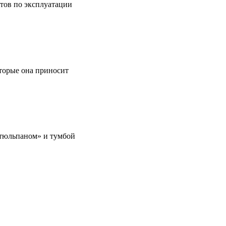
етов по эксплуатации
оторые она приносит
 «тюльпаном» и тумбой