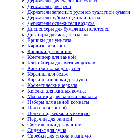
Держатели для туалетной бумаги
Держатели для фена
Держатели запасных рулонов туалетной бумаги
Держатели зубных щеток и пасты
Держатели освежителя воздуха
Диспенсеры для бумажных полотенец
Дозаторы для жидкого мыла
Ёршики для унитаза
Карнизы для ванн
Коврики для ванной
Контейнер для ванной
Контейнеры для ватных дисков
Корзина-полка для душа
Корзины для белья
Корзины-полочки для душа
Косметические зеркала
Крючки для ванных комнат
Мыльницы для ванной комнаты
Наборы для ванной комнаты
Полки для ванной
Полки под зеркало в ванную
Поручни для ванной
Светильники для ванной
Сиденья для душа
Скребки для стекла в ванную