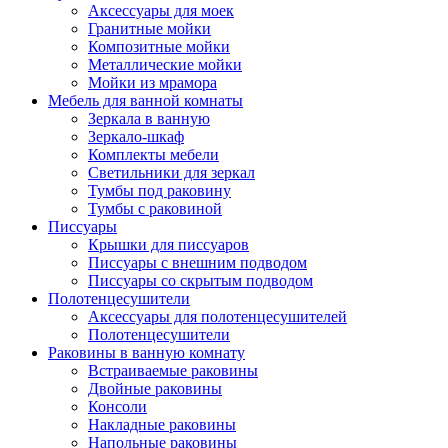
Аксессуары для моек
Гранитные мойки
Композитные мойки
Металлические мойки
Мойки из мрамора
Мебель для ванной комнаты
Зеркала в ванную
Зеркало-шкаф
Комплекты мебели
Светильники для зеркал
Тумбы под раковину
Тумбы с раковиной
Писсуары
Крышки для писсуаров
Писсуары с внешним подводом
Писсуары со скрытым подводом
Полотенцесушители
Аксессуары для полотенцесушителей
Полотенцесушители
Раковины в ванную комнату
Встраиваемые раковины
Двойные раковины
Консоли
Накладные раковины
Напольные раковины