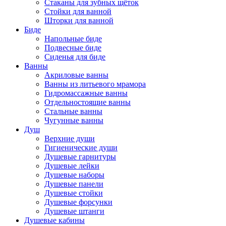
Стаканы для зубных щёток
Стойки для ванной
Шторки для ванной
Биде
Напольные биде
Подвесные биде
Сиденья для биде
Ванны
Акриловые ванны
Ванны из литьевого мрамора
Гидромассажные ванны
Отдельностоящие ванны
Стальные ванны
Чугунные ванны
Душ
Верхние души
Гигиенические души
Душевые гарнитуры
Душевые лейки
Душевые наборы
Душевые панели
Душевые стойки
Душевые форсунки
Душевые штанги
Душевые кабины