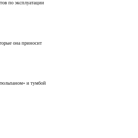
етов по эксплуатации
оторые она приносит
 «тюльпаном» и тумбой