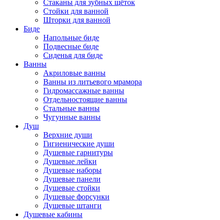
Стаканы для зубных щёток
Стойки для ванной
Шторки для ванной
Биде
Напольные биде
Подвесные биде
Сиденья для биде
Ванны
Акриловые ванны
Ванны из литьевого мрамора
Гидромассажные ванны
Отдельностоящие ванны
Стальные ванны
Чугунные ванны
Душ
Верхние души
Гигиенические души
Душевые гарнитуры
Душевые лейки
Душевые наборы
Душевые панели
Душевые стойки
Душевые форсунки
Душевые штанги
Душевые кабины