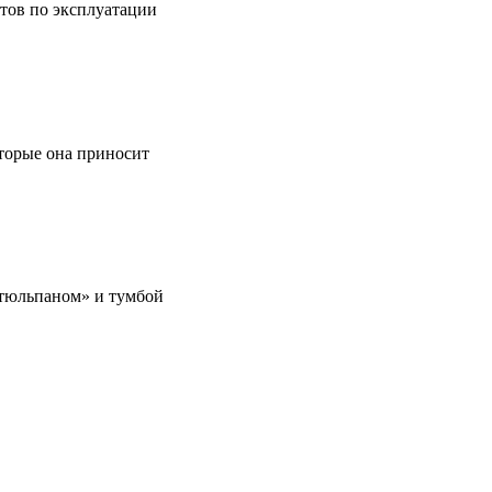
етов по эксплуатации
оторые она приносит
 «тюльпаном» и тумбой