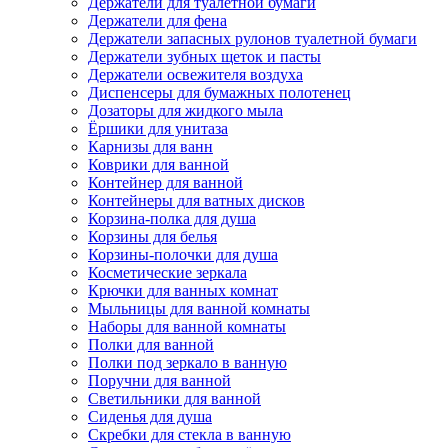
Держатели для туалетной бумаги
Держатели для фена
Держатели запасных рулонов туалетной бумаги
Держатели зубных щеток и пасты
Держатели освежителя воздуха
Диспенсеры для бумажных полотенец
Дозаторы для жидкого мыла
Ёршики для унитаза
Карнизы для ванн
Коврики для ванной
Контейнер для ванной
Контейнеры для ватных дисков
Корзина-полка для душа
Корзины для белья
Корзины-полочки для душа
Косметические зеркала
Крючки для ванных комнат
Мыльницы для ванной комнаты
Наборы для ванной комнаты
Полки для ванной
Полки под зеркало в ванную
Поручни для ванной
Светильники для ванной
Сиденья для душа
Скребки для стекла в ванную