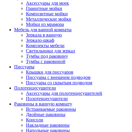
Аксессуары для моек
Гранитные мойки
Композитные мойки
Металлические мойки
Мойки из мрамора
Мебель для ванной комнаты
Зеркала в ванную
Зеркало-шкаф
Комплекты мебели
Светильники для зеркал
Тумбы под раковину
Тумбы с раковиной
Писсуары
Крышки для писсуаров
Писсуары с внешним подводом
Писсуары со скрытым подводом
Полотенцесушители
Аксессуары для полотенцесушителей
Полотенцесушители
Раковины в ванную комнату
Встраиваемые раковины
Двойные раковины
Консоли
Накладные раковины
Напольные раковины