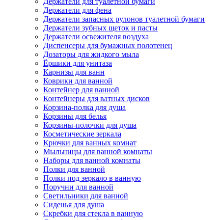
Держатели для туалетной бумаги
Держатели для фена
Держатели запасных рулонов туалетной бумаги
Держатели зубных щеток и пасты
Держатели освежителя воздуха
Диспенсеры для бумажных полотенец
Дозаторы для жидкого мыла
Ёршики для унитаза
Карнизы для ванн
Коврики для ванной
Контейнер для ванной
Контейнеры для ватных дисков
Корзина-полка для душа
Корзины для белья
Корзины-полочки для душа
Косметические зеркала
Крючки для ванных комнат
Мыльницы для ванной комнаты
Наборы для ванной комнаты
Полки для ванной
Полки под зеркало в ванную
Поручни для ванной
Светильники для ванной
Сиденья для душа
Скребки для стекла в ванную