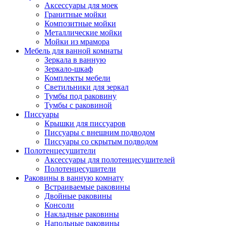
Аксессуары для моек
Гранитные мойки
Композитные мойки
Металлические мойки
Мойки из мрамора
Мебель для ванной комнаты
Зеркала в ванную
Зеркало-шкаф
Комплекты мебели
Светильники для зеркал
Тумбы под раковину
Тумбы с раковиной
Писсуары
Крышки для писсуаров
Писсуары с внешним подводом
Писсуары со скрытым подводом
Полотенцесушители
Аксессуары для полотенцесушителей
Полотенцесушители
Раковины в ванную комнату
Встраиваемые раковины
Двойные раковины
Консоли
Накладные раковины
Напольные раковины