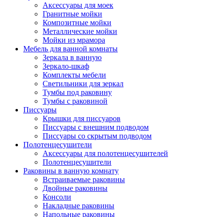
Аксессуары для моек
Гранитные мойки
Композитные мойки
Металлические мойки
Мойки из мрамора
Мебель для ванной комнаты
Зеркала в ванную
Зеркало-шкаф
Комплекты мебели
Светильники для зеркал
Тумбы под раковину
Тумбы с раковиной
Писсуары
Крышки для писсуаров
Писсуары с внешним подводом
Писсуары со скрытым подводом
Полотенцесушители
Аксессуары для полотенцесушителей
Полотенцесушители
Раковины в ванную комнату
Встраиваемые раковины
Двойные раковины
Консоли
Накладные раковины
Напольные раковины