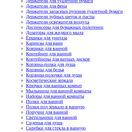
Держатели для туалетной бумаги
Держатели для фена
Держатели запасных рулонов туалетной бумаги
Держатели зубных щеток и пасты
Держатели освежителя воздуха
Диспенсеры для бумажных полотенец
Дозаторы для жидкого мыла
Ёршики для унитаза
Карнизы для ванн
Коврики для ванной
Контейнер для ванной
Контейнеры для ватных дисков
Корзина-полка для душа
Корзины для белья
Корзины-полочки для душа
Косметические зеркала
Крючки для ванных комнат
Мыльницы для ванной комнаты
Наборы для ванной комнаты
Полки для ванной
Полки под зеркало в ванную
Поручни для ванной
Светильники для ванной
Сиденья для душа
Скребки для стекла в ванную