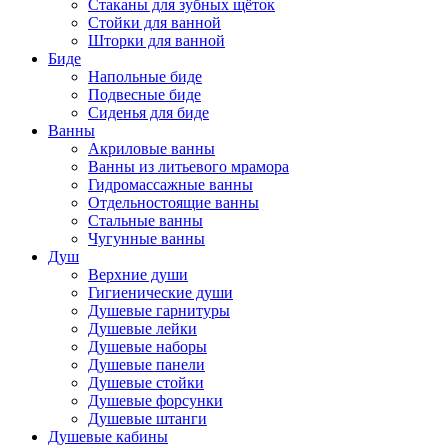
Стаканы для зубных щёток
Стойки для ванной
Шторки для ванной
Биде
Напольные биде
Подвесные биде
Сиденья для биде
Ванны
Акриловые ванны
Ванны из литьевого мрамора
Гидромассажные ванны
Отдельностоящие ванны
Стальные ванны
Чугунные ванны
Душ
Верхние души
Гигиенические души
Душевые гарнитуры
Душевые лейки
Душевые наборы
Душевые панели
Душевые стойки
Душевые форсунки
Душевые штанги
Душевые кабины