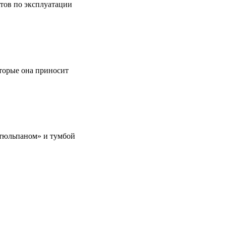
етов по эксплуатации
оторые она приносит
 «тюльпаном» и тумбой