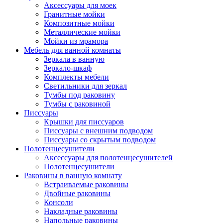
Аксессуары для моек
Гранитные мойки
Композитные мойки
Металлические мойки
Мойки из мрамора
Мебель для ванной комнаты
Зеркала в ванную
Зеркало-шкаф
Комплекты мебели
Светильники для зеркал
Тумбы под раковину
Тумбы с раковиной
Писсуары
Крышки для писсуаров
Писсуары с внешним подводом
Писсуары со скрытым подводом
Полотенцесушители
Аксессуары для полотенцесушителей
Полотенцесушители
Раковины в ванную комнату
Встраиваемые раковины
Двойные раковины
Консоли
Накладные раковины
Напольные раковины