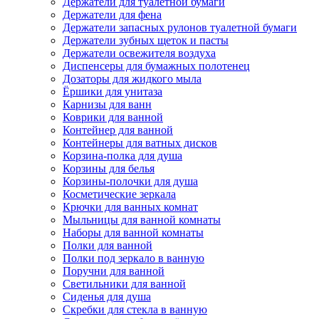
Держатели для туалетной бумаги
Держатели для фена
Держатели запасных рулонов туалетной бумаги
Держатели зубных щеток и пасты
Держатели освежителя воздуха
Диспенсеры для бумажных полотенец
Дозаторы для жидкого мыла
Ёршики для унитаза
Карнизы для ванн
Коврики для ванной
Контейнер для ванной
Контейнеры для ватных дисков
Корзина-полка для душа
Корзины для белья
Корзины-полочки для душа
Косметические зеркала
Крючки для ванных комнат
Мыльницы для ванной комнаты
Наборы для ванной комнаты
Полки для ванной
Полки под зеркало в ванную
Поручни для ванной
Светильники для ванной
Сиденья для душа
Скребки для стекла в ванную