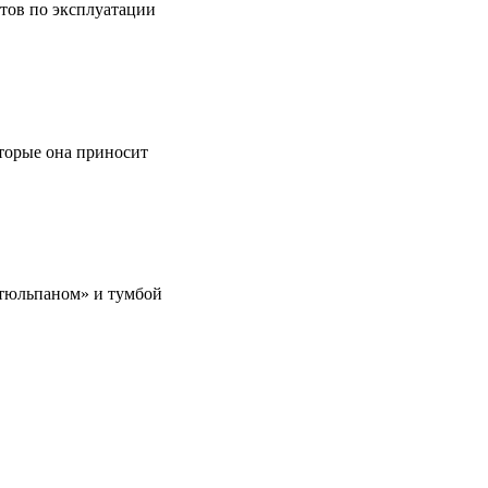
етов по эксплуатации
оторые она приносит
 «тюльпаном» и тумбой