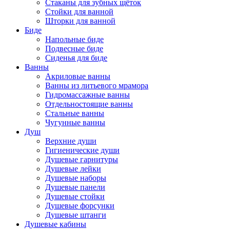
Стаканы для зубных щёток
Стойки для ванной
Шторки для ванной
Биде
Напольные биде
Подвесные биде
Сиденья для биде
Ванны
Акриловые ванны
Ванны из литьевого мрамора
Гидромассажные ванны
Отдельностоящие ванны
Стальные ванны
Чугунные ванны
Душ
Верхние души
Гигиенические души
Душевые гарнитуры
Душевые лейки
Душевые наборы
Душевые панели
Душевые стойки
Душевые форсунки
Душевые штанги
Душевые кабины