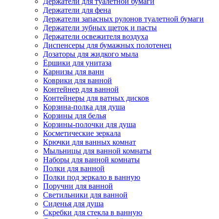
Держатели для туалетной бумаги
Держатели для фена
Держатели запасных рулонов туалетной бумаги
Держатели зубных щеток и пасты
Держатели освежителя воздуха
Диспенсеры для бумажных полотенец
Дозаторы для жидкого мыла
Ёршики для унитаза
Карнизы для ванн
Коврики для ванной
Контейнер для ванной
Контейнеры для ватных дисков
Корзина-полка для душа
Корзины для белья
Корзины-полочки для душа
Косметические зеркала
Крючки для ванных комнат
Мыльницы для ванной комнаты
Наборы для ванной комнаты
Полки для ванной
Полки под зеркало в ванную
Поручни для ванной
Светильники для ванной
Сиденья для душа
Скребки для стекла в ванную