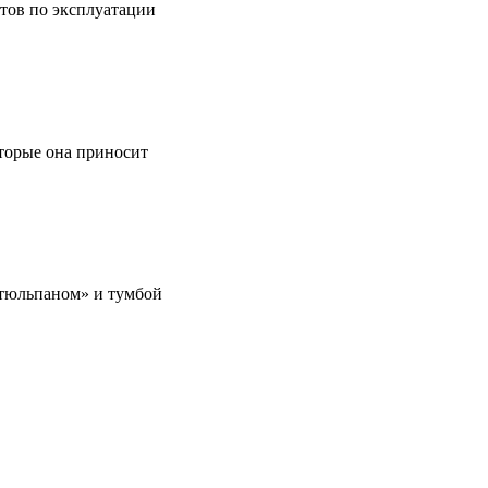
етов по эксплуатации
оторые она приносит
 «тюльпаном» и тумбой