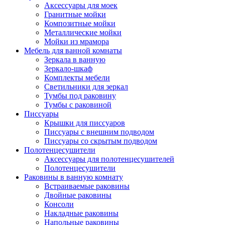
Аксессуары для моек
Гранитные мойки
Композитные мойки
Металлические мойки
Мойки из мрамора
Мебель для ванной комнаты
Зеркала в ванную
Зеркало-шкаф
Комплекты мебели
Светильники для зеркал
Тумбы под раковину
Тумбы с раковиной
Писсуары
Крышки для писсуаров
Писсуары с внешним подводом
Писсуары со скрытым подводом
Полотенцесушители
Аксессуары для полотенцесушителей
Полотенцесушители
Раковины в ванную комнату
Встраиваемые раковины
Двойные раковины
Консоли
Накладные раковины
Напольные раковины