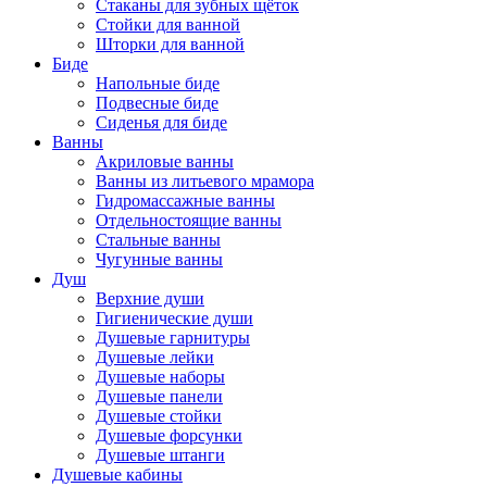
Стаканы для зубных щёток
Стойки для ванной
Шторки для ванной
Биде
Напольные биде
Подвесные биде
Сиденья для биде
Ванны
Акриловые ванны
Ванны из литьевого мрамора
Гидромассажные ванны
Отдельностоящие ванны
Стальные ванны
Чугунные ванны
Душ
Верхние души
Гигиенические души
Душевые гарнитуры
Душевые лейки
Душевые наборы
Душевые панели
Душевые стойки
Душевые форсунки
Душевые штанги
Душевые кабины