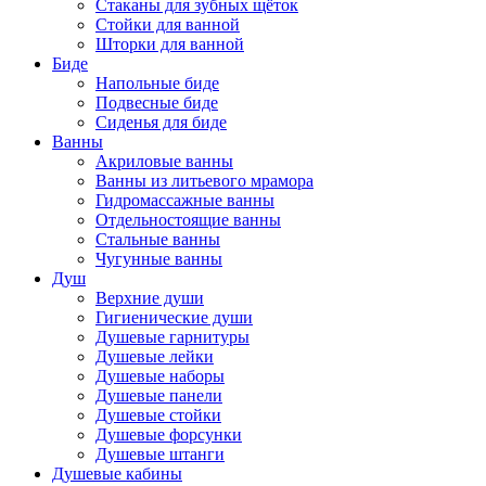
Стаканы для зубных щёток
Стойки для ванной
Шторки для ванной
Биде
Напольные биде
Подвесные биде
Сиденья для биде
Ванны
Акриловые ванны
Ванны из литьевого мрамора
Гидромассажные ванны
Отдельностоящие ванны
Стальные ванны
Чугунные ванны
Душ
Верхние души
Гигиенические души
Душевые гарнитуры
Душевые лейки
Душевые наборы
Душевые панели
Душевые стойки
Душевые форсунки
Душевые штанги
Душевые кабины