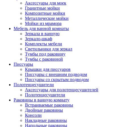
Аксессуары для моек
Гранитные мойки
Композитные мойки
Металлические мойки
Мойки из мрамора
Мебель для ванной комнаты
Зеркала в ванную
Зеркало-шкаф
Комплекты мебели
Светильники для зеркал
Тумбы под раковину
Тумбы с раковиной
Писсуары
Крышки для писсуаров
Писсуары с внешним подводом
Писсуары со скрытым подводом
Полотенцесушители
Аксессуары для полотенцесушителей
Полотенцесушители
Раковины в ванную комнату
Встраиваемые раковины
Двойные раковины
Консоли
Накладные раковины
Напольные раковины