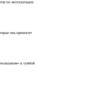
етов по эксплуатации
оторые она приносит
 «тюльпаном» и тумбой