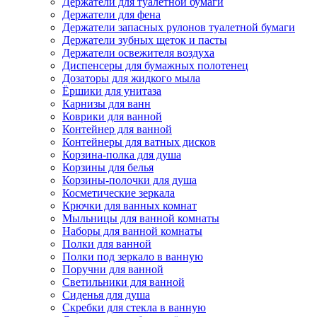
Держатели для туалетной бумаги
Держатели для фена
Держатели запасных рулонов туалетной бумаги
Держатели зубных щеток и пасты
Держатели освежителя воздуха
Диспенсеры для бумажных полотенец
Дозаторы для жидкого мыла
Ёршики для унитаза
Карнизы для ванн
Коврики для ванной
Контейнер для ванной
Контейнеры для ватных дисков
Корзина-полка для душа
Корзины для белья
Корзины-полочки для душа
Косметические зеркала
Крючки для ванных комнат
Мыльницы для ванной комнаты
Наборы для ванной комнаты
Полки для ванной
Полки под зеркало в ванную
Поручни для ванной
Светильники для ванной
Сиденья для душа
Скребки для стекла в ванную