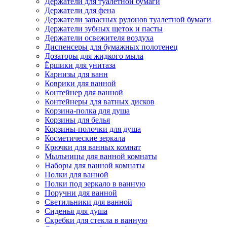
Держатели для туалетной бумаги
Держатели для фена
Держатели запасных рулонов туалетной бумаги
Держатели зубных щеток и пасты
Держатели освежителя воздуха
Диспенсеры для бумажных полотенец
Дозаторы для жидкого мыла
Ёршики для унитаза
Карнизы для ванн
Коврики для ванной
Контейнер для ванной
Контейнеры для ватных дисков
Корзина-полка для душа
Корзины для белья
Корзины-полочки для душа
Косметические зеркала
Крючки для ванных комнат
Мыльницы для ванной комнаты
Наборы для ванной комнаты
Полки для ванной
Полки под зеркало в ванную
Поручни для ванной
Светильники для ванной
Сиденья для душа
Скребки для стекла в ванную