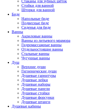
Стаканы для зубных щёток
Стойки для ванной
Шторки для ванной
Биде
Напольные биде
Подвесные биде
Сиденья для биде
Ванны
Акриловые ванны
Ванны из литьевого мрамора
Гидромассажные ванны
Отдельностоящие ванны
Стальные ванны
Чугунные ванны
Душ
Верхние души
Гигиенические души
Душевые гарнитуры
Душевые лейки
Душевые наборы
Душевые панели
Душевые стойки
Душевые форсунки
Душевые штанги
Душевые кабины