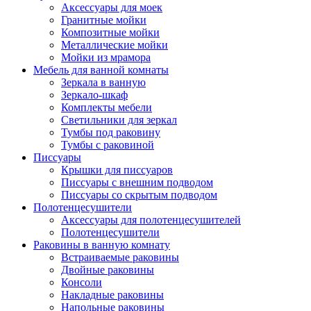
Аксессуары для моек
Гранитные мойки
Композитные мойки
Металлические мойки
Мойки из мрамора
Мебель для ванной комнаты
Зеркала в ванную
Зеркало-шкаф
Комплекты мебели
Светильники для зеркал
Тумбы под раковину
Тумбы с раковиной
Писсуары
Крышки для писсуаров
Писсуары с внешним подводом
Писсуары со скрытым подводом
Полотенцесушители
Аксессуары для полотенцесушителей
Полотенцесушители
Раковины в ванную комнату
Встраиваемые раковины
Двойные раковины
Консоли
Накладные раковины
Напольные раковины