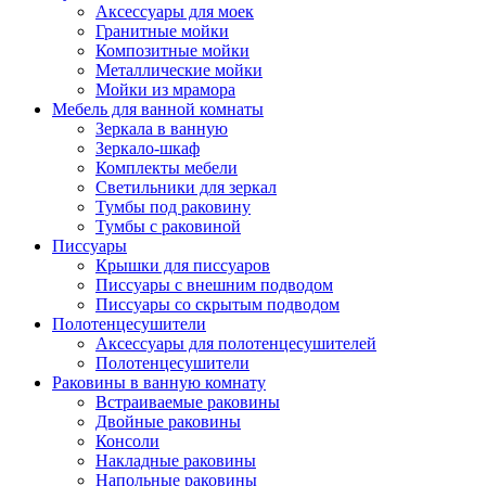
Аксессуары для моек
Гранитные мойки
Композитные мойки
Металлические мойки
Мойки из мрамора
Мебель для ванной комнаты
Зеркала в ванную
Зеркало-шкаф
Комплекты мебели
Светильники для зеркал
Тумбы под раковину
Тумбы с раковиной
Писсуары
Крышки для писсуаров
Писсуары с внешним подводом
Писсуары со скрытым подводом
Полотенцесушители
Аксессуары для полотенцесушителей
Полотенцесушители
Раковины в ванную комнату
Встраиваемые раковины
Двойные раковины
Консоли
Накладные раковины
Напольные раковины