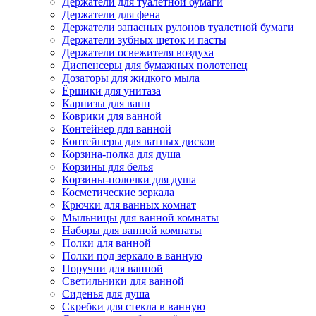
Держатели для туалетной бумаги
Держатели для фена
Держатели запасных рулонов туалетной бумаги
Держатели зубных щеток и пасты
Держатели освежителя воздуха
Диспенсеры для бумажных полотенец
Дозаторы для жидкого мыла
Ёршики для унитаза
Карнизы для ванн
Коврики для ванной
Контейнер для ванной
Контейнеры для ватных дисков
Корзина-полка для душа
Корзины для белья
Корзины-полочки для душа
Косметические зеркала
Крючки для ванных комнат
Мыльницы для ванной комнаты
Наборы для ванной комнаты
Полки для ванной
Полки под зеркало в ванную
Поручни для ванной
Светильники для ванной
Сиденья для душа
Скребки для стекла в ванную