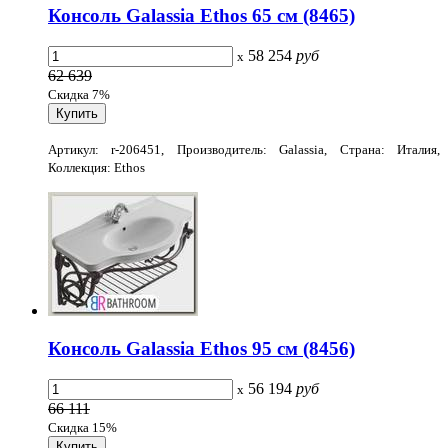
Консоль Galassia Ethos 65 см (8465)
58 254
руб
x
62 639
Скидка 7%
Артикул: r-206451, Производитель: Galassia, Страна: Италия,
Коллекция: Ethos
Консоль Galassia Ethos 95 см (8456)
56 194
руб
x
66 111
Скидка 15%