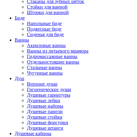
Стаканы для зубных щёток
Стойки для ванной
Шторки для ванной
Биде
Напольные биде
Подвесные биде
Сиденья для биде
Ванны
Акриловые ванны
Ванны из литьевого мрамора
Гидромассажные ванны
Отдельностоящие ванны
Стальные ванны
Чугунные ванны
Душ
Верхние души
Гигиенические души
Душевые гарнитуры
Душевые лейки
Душевые наборы
Душевые панели
Душевые стойки
Душевые форсунки
Душевые штанги
Душевые кабины