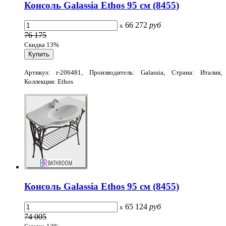
Консоль Galassia Ethos 95 см (8455)
66 272
руб
x
76 175
Скидка 13%
Артикул: r-206481, Производитель: Galassia, Страна: Италия,
Коллекция: Ethos
Консоль Galassia Ethos 95 см (8455)
65 124
руб
x
74 005