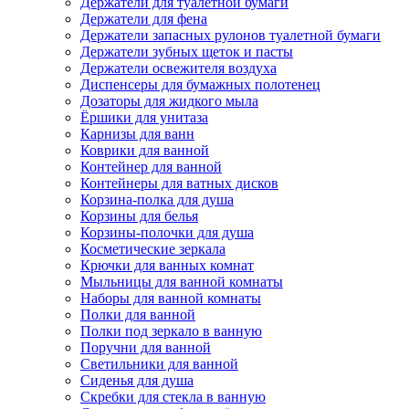
Держатели для туалетной бумаги
Держатели для фена
Держатели запасных рулонов туалетной бумаги
Держатели зубных щеток и пасты
Держатели освежителя воздуха
Диспенсеры для бумажных полотенец
Дозаторы для жидкого мыла
Ёршики для унитаза
Карнизы для ванн
Коврики для ванной
Контейнер для ванной
Контейнеры для ватных дисков
Корзина-полка для душа
Корзины для белья
Корзины-полочки для душа
Косметические зеркала
Крючки для ванных комнат
Мыльницы для ванной комнаты
Наборы для ванной комнаты
Полки для ванной
Полки под зеркало в ванную
Поручни для ванной
Светильники для ванной
Сиденья для душа
Скребки для стекла в ванную