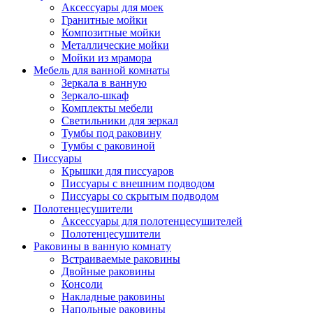
Аксессуары для моек
Гранитные мойки
Композитные мойки
Металлические мойки
Мойки из мрамора
Мебель для ванной комнаты
Зеркала в ванную
Зеркало-шкаф
Комплекты мебели
Светильники для зеркал
Тумбы под раковину
Тумбы с раковиной
Писсуары
Крышки для писсуаров
Писсуары с внешним подводом
Писсуары со скрытым подводом
Полотенцесушители
Аксессуары для полотенцесушителей
Полотенцесушители
Раковины в ванную комнату
Встраиваемые раковины
Двойные раковины
Консоли
Накладные раковины
Напольные раковины