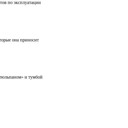
етов по эксплуатации
оторые она приносит
 «тюльпаном» и тумбой