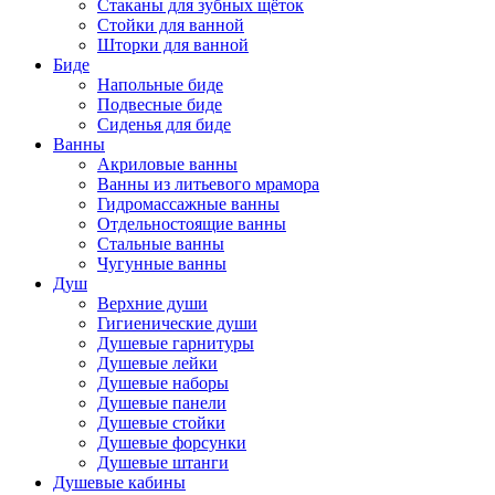
Стаканы для зубных щёток
Стойки для ванной
Шторки для ванной
Биде
Напольные биде
Подвесные биде
Сиденья для биде
Ванны
Акриловые ванны
Ванны из литьевого мрамора
Гидромассажные ванны
Отдельностоящие ванны
Стальные ванны
Чугунные ванны
Душ
Верхние души
Гигиенические души
Душевые гарнитуры
Душевые лейки
Душевые наборы
Душевые панели
Душевые стойки
Душевые форсунки
Душевые штанги
Душевые кабины