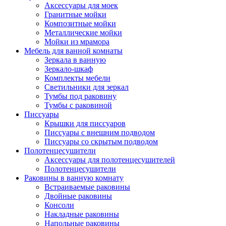
Аксессуары для моек
Гранитные мойки
Композитные мойки
Металлические мойки
Мойки из мрамора
Мебель для ванной комнаты
Зеркала в ванную
Зеркало-шкаф
Комплекты мебели
Светильники для зеркал
Тумбы под раковину
Тумбы с раковиной
Писсуары
Крышки для писсуаров
Писсуары с внешним подводом
Писсуары со скрытым подводом
Полотенцесушители
Аксессуары для полотенцесушителей
Полотенцесушители
Раковины в ванную комнату
Встраиваемые раковины
Двойные раковины
Консоли
Накладные раковины
Напольные раковины