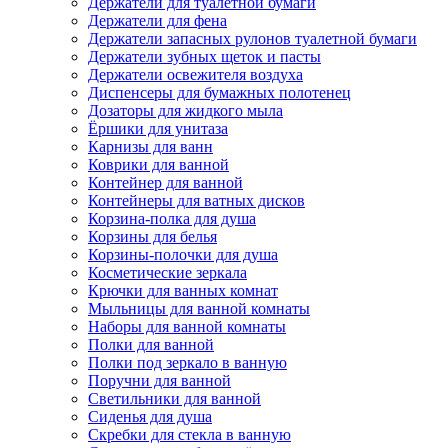
Держатели для туалетной бумаги
Держатели для фена
Держатели запасных рулонов туалетной бумаги
Держатели зубных щеток и пасты
Держатели освежителя воздуха
Диспенсеры для бумажных полотенец
Дозаторы для жидкого мыла
Ёршики для унитаза
Карнизы для ванн
Коврики для ванной
Контейнер для ванной
Контейнеры для ватных дисков
Корзина-полка для душа
Корзины для белья
Корзины-полочки для душа
Косметические зеркала
Крючки для ванных комнат
Мыльницы для ванной комнаты
Наборы для ванной комнаты
Полки для ванной
Полки под зеркало в ванную
Поручни для ванной
Светильники для ванной
Сиденья для душа
Скребки для стекла в ванную