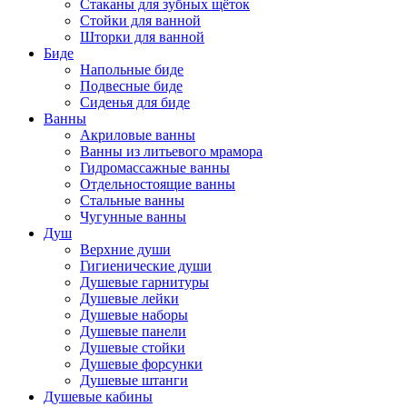
Стаканы для зубных щёток
Стойки для ванной
Шторки для ванной
Биде
Напольные биде
Подвесные биде
Сиденья для биде
Ванны
Акриловые ванны
Ванны из литьевого мрамора
Гидромассажные ванны
Отдельностоящие ванны
Стальные ванны
Чугунные ванны
Душ
Верхние души
Гигиенические души
Душевые гарнитуры
Душевые лейки
Душевые наборы
Душевые панели
Душевые стойки
Душевые форсунки
Душевые штанги
Душевые кабины