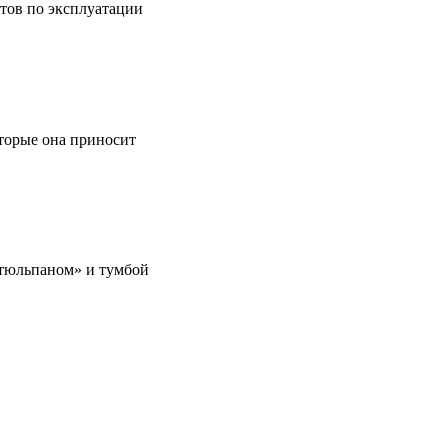
етов по эксплуатации
оторые она приносит
 «тюльпаном» и тумбой