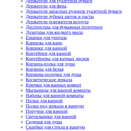
Держатели для туалетной бумаги
Держатели для фена
Держатели запасных рулонов туалетной бумаги
Держатели зубных щеток и пасты
Держатели освежителя воздуха
Диспенсеры для бумажных полотенец
Дозаторы для жидкого мыла
Ёршики для унитаза
Карнизы для ванн
Коврики для ванной
Контейнер для ванной
Контейнеры для ватных дисков
Корзина-полка для душа
Корзины для белья
Корзины-полочки для душа
Косметические зеркала
Крючки для ванных комнат
Мыльницы для ванной комнаты
Наборы для ванной комнаты
Полки для ванной
Полки под зеркало в ванную
Поручни для ванной
Светильники для ванной
Сиденья для душа
Скребки для стекла в ванную