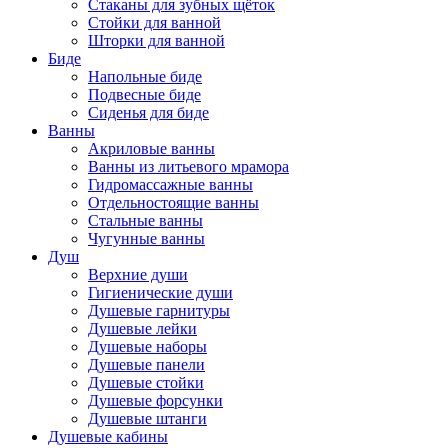
Стаканы для зубных щёток
Стойки для ванной
Шторки для ванной
Биде
Напольные биде
Подвесные биде
Сиденья для биде
Ванны
Акриловые ванны
Ванны из литьевого мрамора
Гидромассажные ванны
Отдельностоящие ванны
Стальные ванны
Чугунные ванны
Душ
Верхние души
Гигиенические души
Душевые гарнитуры
Душевые лейки
Душевые наборы
Душевые панели
Душевые стойки
Душевые форсунки
Душевые штанги
Душевые кабины