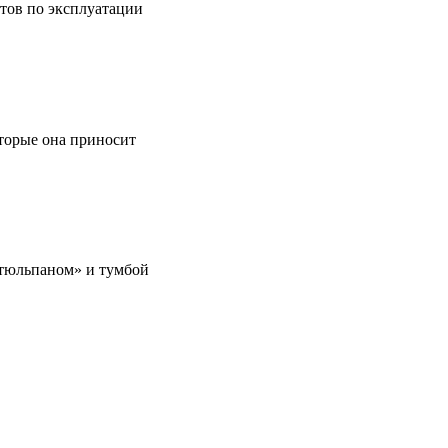
етов по эксплуатации
оторые она приносит
 «тюльпаном» и тумбой