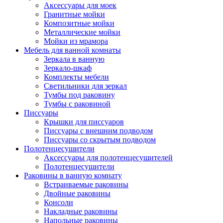
Аксессуары для моек
Гранитные мойки
Композитные мойки
Металлические мойки
Мойки из мрамора
Мебель для ванной комнаты
Зеркала в ванную
Зеркало-шкаф
Комплекты мебели
Светильники для зеркал
Тумбы под раковину
Тумбы с раковиной
Писсуары
Крышки для писсуаров
Писсуары с внешним подводом
Писсуары со скрытым подводом
Полотенцесушители
Аксессуары для полотенцесушителей
Полотенцесушители
Раковины в ванную комнату
Встраиваемые раковины
Двойные раковины
Консоли
Накладные раковины
Напольные раковины