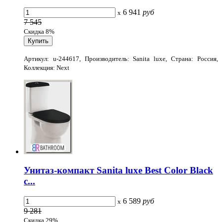
6 941
руб
x
7 545
Скидка 8%
Артикул: u-244617, Производитель: Sanita luxe, Страна: Россия,
Коллекция: Next
Унитаз-компакт Sanita luxe Best Color Black
с...
6 589
руб
x
9 281
Скидка 29%