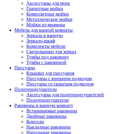
Аксессуары для моек
Гранитные мойки
Композитные мойки
Металлические мойки
Мойки из мрамора
Мебель для ванной комнаты
Зеркала в ванную
Зеркало-шкаф
Комплекты мебели
Светильники для зеркал
Тумбы под раковину
Тумбы с раковиной
Писсуары
Крышки для писсуаров
Писсуары с внешним подводом
Писсуары со скрытым подводом
Полотенцесушители
Аксессуары для полотенцесушителей
Полотенцесушители
Раковины в ванную комнату
Встраиваемые раковины
Двойные раковины
Консоли
Накладные раковины
Напольные раковины