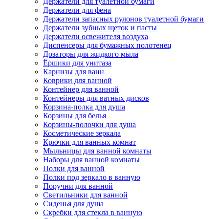
Держатели для туалетной бумаги
Держатели для фена
Держатели запасных рулонов туалетной бумаги
Держатели зубных щеток и пасты
Держатели освежителя воздуха
Диспенсеры для бумажных полотенец
Дозаторы для жидкого мыла
Ёршики для унитаза
Карнизы для ванн
Коврики для ванной
Контейнер для ванной
Контейнеры для ватных дисков
Корзина-полка для душа
Корзины для белья
Корзины-полочки для душа
Косметические зеркала
Крючки для ванных комнат
Мыльницы для ванной комнаты
Наборы для ванной комнаты
Полки для ванной
Полки под зеркало в ванную
Поручни для ванной
Светильники для ванной
Сиденья для душа
Скребки для стекла в ванную