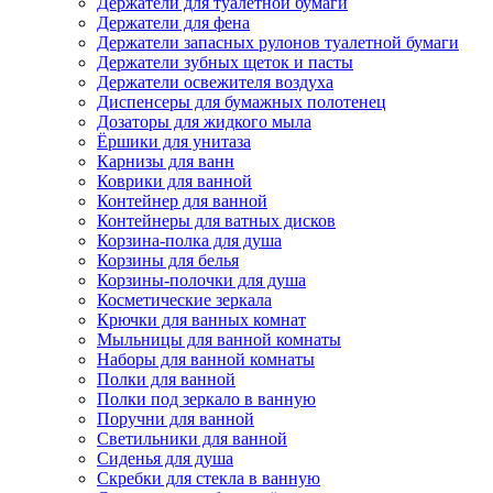
Держатели для туалетной бумаги
Держатели для фена
Держатели запасных рулонов туалетной бумаги
Держатели зубных щеток и пасты
Держатели освежителя воздуха
Диспенсеры для бумажных полотенец
Дозаторы для жидкого мыла
Ёршики для унитаза
Карнизы для ванн
Коврики для ванной
Контейнер для ванной
Контейнеры для ватных дисков
Корзина-полка для душа
Корзины для белья
Корзины-полочки для душа
Косметические зеркала
Крючки для ванных комнат
Мыльницы для ванной комнаты
Наборы для ванной комнаты
Полки для ванной
Полки под зеркало в ванную
Поручни для ванной
Светильники для ванной
Сиденья для душа
Скребки для стекла в ванную