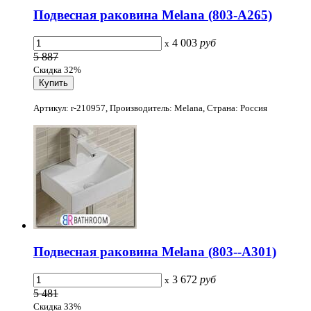
Подвесная раковина Melana (803-А265)
4 003
руб
x
5 887
Скидка 32%
Артикул: r-210957, Производитель: Melana, Страна: Россия
Подвесная раковина Melana (803--А301)
3 672
руб
x
5 481
Скидка 33%