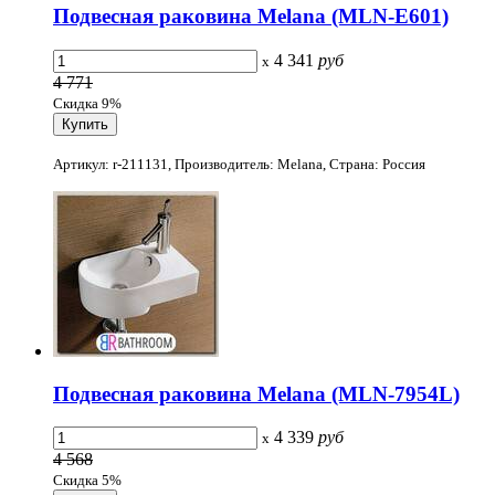
Подвесная раковина Melana (MLN-Е601)
4 341
руб
x
4 771
Скидка 9%
Артикул: r-211131, Производитель: Melana, Страна: Россия
Подвесная раковина Melana (MLN-7954L)
4 339
руб
x
4 568
Скидка 5%