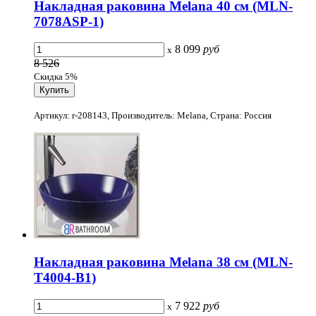
Накладная раковина Melana 40 см (MLN-
7078АSP-1)
8 099
руб
x
8 526
Скидка 5%
Артикул: r-208143, Производитель: Melana, Страна: Россия
Накладная раковина Melana 38 см (MLN-
T4004-B1)
7 922
руб
x