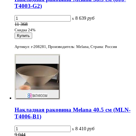
T4003-G2)
8 639
руб
x
11 368
Скидка 24%
Артикул: r-208281, Производитель: Melana, Страна: Россия
Накладная раковина Melana 40.5 см (MLN-
T4006-B1)
8 410
руб
x
9 044