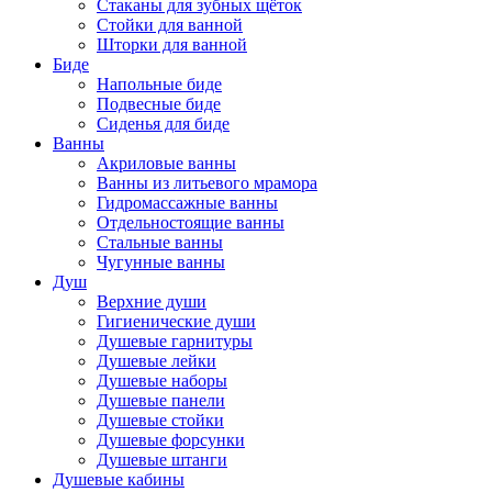
Стаканы для зубных щёток
Стойки для ванной
Шторки для ванной
Биде
Напольные биде
Подвесные биде
Сиденья для биде
Ванны
Акриловые ванны
Ванны из литьевого мрамора
Гидромассажные ванны
Отдельностоящие ванны
Стальные ванны
Чугунные ванны
Душ
Верхние души
Гигиенические души
Душевые гарнитуры
Душевые лейки
Душевые наборы
Душевые панели
Душевые стойки
Душевые форсунки
Душевые штанги
Душевые кабины