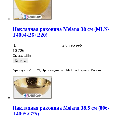
Накладная раковина Melana 38 см (MLN-
T4004-B6+B20)
8 795
руб
x
10 726
Скидка 18%
Артикул: r-208329, Производитель: Melana, Страна: Россия
Накладная раковина Melana 38.5 см (806-
T4005-G25)