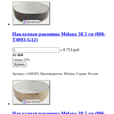
Накладная раковина Melana 38.5 см (806-
T4003-G12)
8 753
руб
x
11 368
Скидка 23%
Артикул: r-208305, Производитель: Melana, Страна: Россия
Накладная раковина Melana 38.5 см (806-