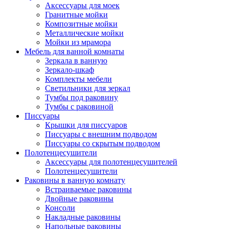
Аксессуары для моек
Гранитные мойки
Композитные мойки
Металлические мойки
Мойки из мрамора
Мебель для ванной комнаты
Зеркала в ванную
Зеркало-шкаф
Комплекты мебели
Светильники для зеркал
Тумбы под раковину
Тумбы с раковиной
Писсуары
Крышки для писсуаров
Писсуары с внешним подводом
Писсуары со скрытым подводом
Полотенцесушители
Аксессуары для полотенцесушителей
Полотенцесушители
Раковины в ванную комнату
Встраиваемые раковины
Двойные раковины
Консоли
Накладные раковины
Напольные раковины