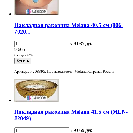
Накладная раковина Melana 40.5 см (806-
7020...
9 085
руб
x
9 665
Скидка 6%
Артикул: r-208395, Производитель: Melana, Страна: Россия
Накладная раковина Melana 41.5 см (MLN-
J2049)
9 059
руб
x