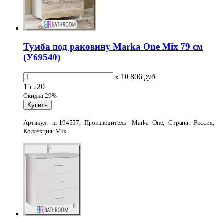
Тумба под раковину Marka One Mix 79 см
(У69540)
10 806
руб
x
15 220
Скидка 29%
Артикул: m-194557, Производитель: Marka One, Страна: Россия,
Коллекция: Mix