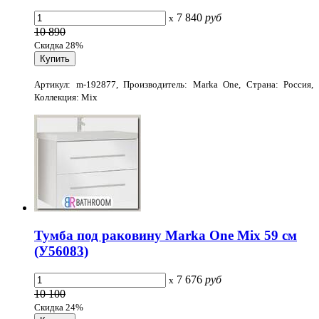
7 840
руб
x
10 890
Скидка 28%
Артикул: m-192877, Производитель: Marka One, Страна: Россия,
Коллекция: Mix
Тумба под раковину Marka One Mix 59 см
(У56083)
7 676
руб
x
10 100
Скидка 24%