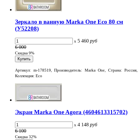
Зеркало в ванную Marka One Eco 80 см
(У52208)
5 460
руб
x
6 000
Скидка 9%
Артикул: m-178519, Производитель: Marka One, Страна: Россия,
Коллекция: Eco
Экран Marka One Agora (4604613315702)
4 148
руб
x
6 100
Скидка 32%