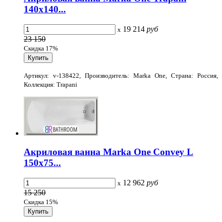
140x140...
19 214
руб
x
23 150
Скидка 17%
Артикул: v-138422, Производитель: Marka One, Страна: Россия,
Коллекция: Trapani
Акриловая ванна Marka One Convey L
150x75...
12 962
руб
x
15 250
Скидка 15%