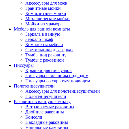
Аксессуары для моек
Гранитные мойки
Композитные мойки
Металлические мойки
Мойки из мрамора
Мебель для ванной комнаты
Зеркала в ванную
Зеркало-шкаф
Комплекты мебели
Светильники для зеркал
Тумбы под раковину
Тумбы с раковиной
Писсуары
Крышки для писсуаров
Писсуары с внешним подводом
Писсуары со скрытым подводом
Полотенцесушители
Аксессуары для полотенцесушителей
Полотенцесушители
Раковины в ванную комнату
Встраиваемые раковины
Двойные раковины
Консоли
Накладные раковины
Напольные раковины