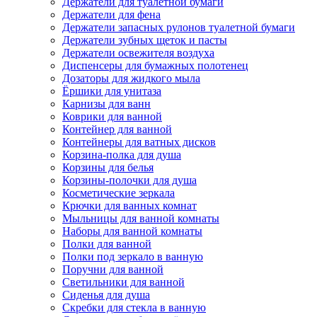
Держатели для туалетной бумаги
Держатели для фена
Держатели запасных рулонов туалетной бумаги
Держатели зубных щеток и пасты
Держатели освежителя воздуха
Диспенсеры для бумажных полотенец
Дозаторы для жидкого мыла
Ёршики для унитаза
Карнизы для ванн
Коврики для ванной
Контейнер для ванной
Контейнеры для ватных дисков
Корзина-полка для душа
Корзины для белья
Корзины-полочки для душа
Косметические зеркала
Крючки для ванных комнат
Мыльницы для ванной комнаты
Наборы для ванной комнаты
Полки для ванной
Полки под зеркало в ванную
Поручни для ванной
Светильники для ванной
Сиденья для душа
Скребки для стекла в ванную