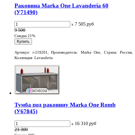
Раковина Marka One Lavanderia 60
(У71490)
7 505
руб
x
9 500
Скидка 21%
Артикул: r-219201, Производитель: Marka One, Страна: Россия,
Коллекция: Lavanderia
Тумба под раковину Marka One Romb
(У67845)
16 310
руб
x
23 300