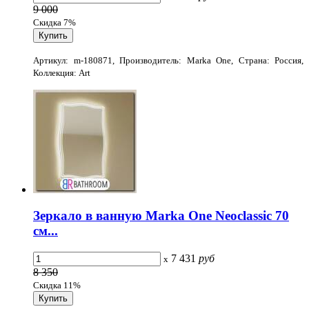
9 000
Скидка 7%
Артикул: m-180871, Производитель: Marka One, Страна: Россия,
Коллекция: Art
Зеркало в ванную Marka One Neoclassic 70
см...
7 431
руб
x
8 350
Скидка 11%