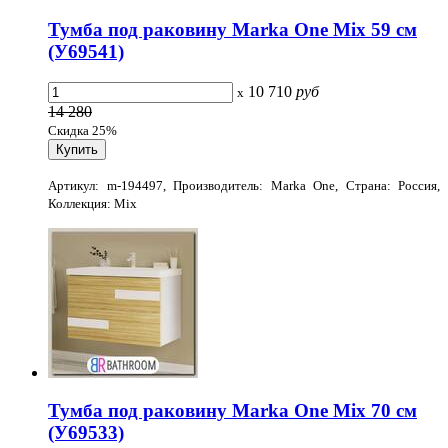
Тумба под раковину Marka One Mix 59 см
(У69541)
10 710
руб
x
14 280
Скидка 25%
Артикул: m-194497, Производитель: Marka One, Страна: Россия,
Коллекция: Mix
Тумба под раковину Marka One Mix 70 см
(У69533)