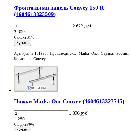
Фронтальная панель Convey 150 R
(4604613323509)
2 622
руб
x
3 800
Скидка 31%
Артикул: k-161839, Производитель: Marka One, Страна: Россия,
Коллекция: Convey
Ножки Marka One Convey (4604613323745)
896
руб
x
1 280
Скидка 30%