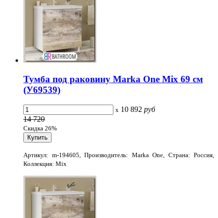
Тумба под раковину Marka One Mix 69 см
(У69539)
10 892
руб
x
14 720
Скидка 26%
Артикул: m-194605, Производитель: Marka One, Страна: Россия,
Коллекция: Mix