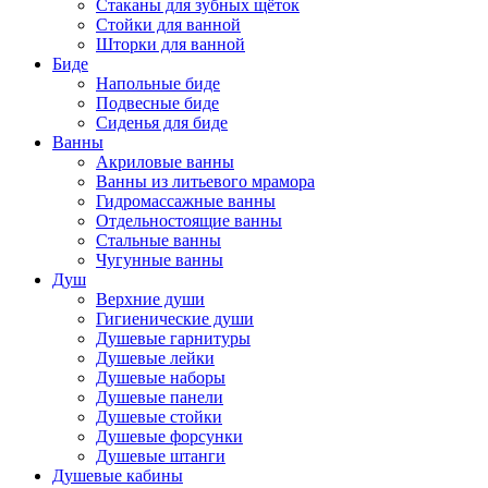
Стаканы для зубных щёток
Стойки для ванной
Шторки для ванной
Биде
Напольные биде
Подвесные биде
Сиденья для биде
Ванны
Акриловые ванны
Ванны из литьевого мрамора
Гидромассажные ванны
Отдельностоящие ванны
Стальные ванны
Чугунные ванны
Душ
Верхние души
Гигиенические души
Душевые гарнитуры
Душевые лейки
Душевые наборы
Душевые панели
Душевые стойки
Душевые форсунки
Душевые штанги
Душевые кабины