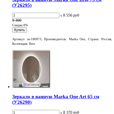
(У26295)
8 556
руб
x
9 300
Скидка 8%
Артикул: m-180973, Производитель: Marka One, Страна: Россия,
Коллекция: Brio
Зеркало в ванную Marka One Art 65 см
(У26290)
8 370
руб
x