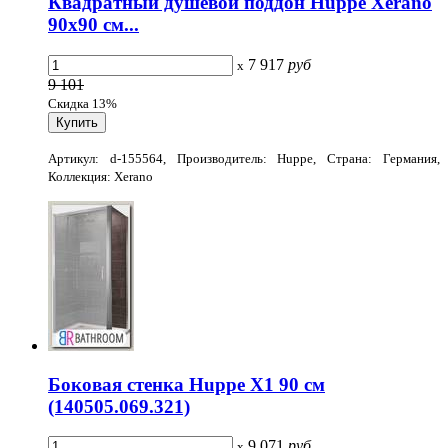
Квадратный душевой поддон Huppe Xerano
90x90 см...
7 917
руб
x
9 101
Скидка 13%
Артикул: d-155564, Производитель: Huppe, Страна: Германия,
Коллекция: Xerano
Боковая стенка Huppe X1 90 см
(140505.069.321)
9 071
руб
x