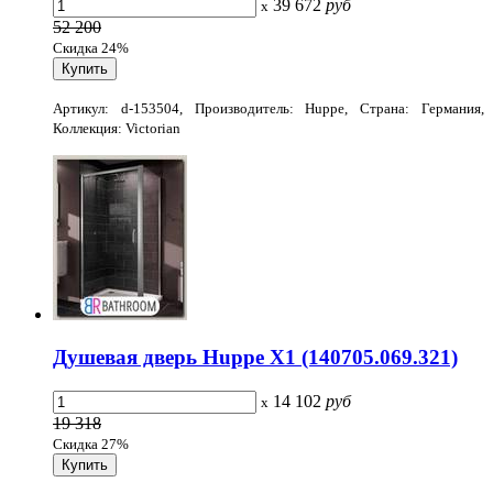
39 672
руб
x
52 200
Скидка 24%
Артикул: d-153504, Производитель: Huppe, Страна: Германия,
Коллекция: Victorian
Душевая дверь Huppe X1 (140705.069.321)
14 102
руб
x
19 318
Скидка 27%