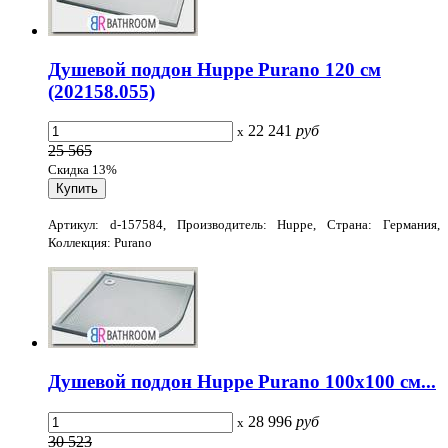
Душевой поддон Huppe Purano 120 см
(202158.055)
22 241
руб
x
25 565
Скидка 13%
Артикул: d-157584, Производитель: Huppe, Страна: Германия,
Коллекция: Purano
Душевой поддон Huppe Purano 100x100 см...
28 996
руб
x
30 523