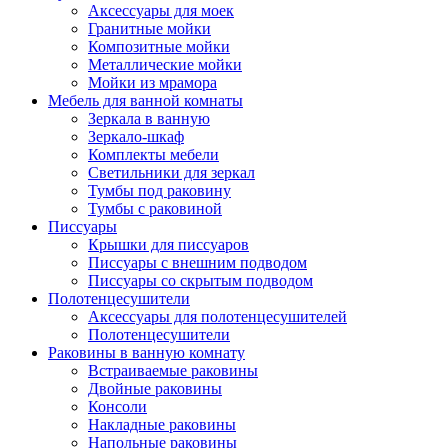
Аксессуары для моек
Гранитные мойки
Композитные мойки
Металлические мойки
Мойки из мрамора
Мебель для ванной комнаты
Зеркала в ванную
Зеркало-шкаф
Комплекты мебели
Светильники для зеркал
Тумбы под раковину
Тумбы с раковиной
Писсуары
Крышки для писсуаров
Писсуары с внешним подводом
Писсуары со скрытым подводом
Полотенцесушители
Аксессуары для полотенцесушителей
Полотенцесушители
Раковины в ванную комнату
Встраиваемые раковины
Двойные раковины
Консоли
Накладные раковины
Напольные раковины