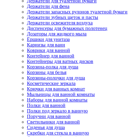
Держатели для туалетной бумаги
Держатели для фена
Держатели запасных рулонов туалетной бумаги
Держатели зубных щеток и пасты
Держатели освежителя воздуха
Диспенсеры для бумажных полотенец
Дозаторы для жидкого мыла
Ёршики для унитаза
Карнизы для ванн
Коврики для ванной
Контейнер для ванной
Контейнеры для ватных дисков
Корзина-полка для душа
Корзины для белья
Корзины-полочки для душа
Косметические зеркала
Крючки для ванных комнат
Мыльницы для ванной комнаты
Наборы для ванной комнаты
Полки для ванной
Полки под зеркало в ванную
Поручни для ванной
Светильники для ванной
Сиденья для душа
Скребки для стекла в ванную