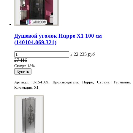
Душевой уголок Huppe X1 100 см
(140104.069.321)
22 235
руб
x
27 116
Скидка 18%
Артикул: d-154169, Производитель: Huppe, Страна: Германия,
Коллекция: X1