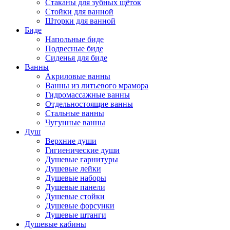
Стаканы для зубных щёток
Стойки для ванной
Шторки для ванной
Биде
Напольные биде
Подвесные биде
Сиденья для биде
Ванны
Акриловые ванны
Ванны из литьевого мрамора
Гидромассажные ванны
Отдельностоящие ванны
Стальные ванны
Чугунные ванны
Душ
Верхние души
Гигиенические души
Душевые гарнитуры
Душевые лейки
Душевые наборы
Душевые панели
Душевые стойки
Душевые форсунки
Душевые штанги
Душевые кабины