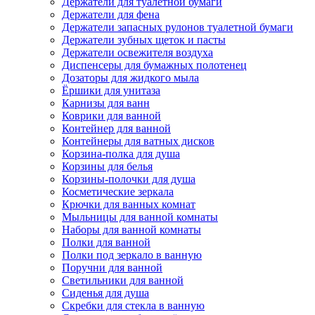
Держатели для туалетной бумаги
Держатели для фена
Держатели запасных рулонов туалетной бумаги
Держатели зубных щеток и пасты
Держатели освежителя воздуха
Диспенсеры для бумажных полотенец
Дозаторы для жидкого мыла
Ёршики для унитаза
Карнизы для ванн
Коврики для ванной
Контейнер для ванной
Контейнеры для ватных дисков
Корзина-полка для душа
Корзины для белья
Корзины-полочки для душа
Косметические зеркала
Крючки для ванных комнат
Мыльницы для ванной комнаты
Наборы для ванной комнаты
Полки для ванной
Полки под зеркало в ванную
Поручни для ванной
Светильники для ванной
Сиденья для душа
Скребки для стекла в ванную