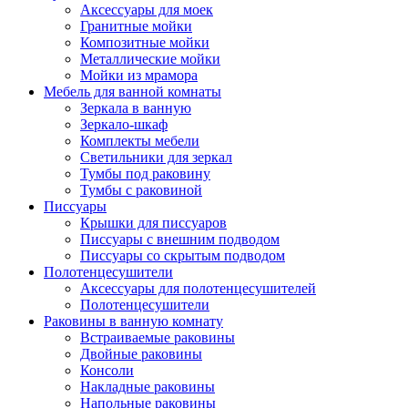
Аксессуары для моек
Гранитные мойки
Композитные мойки
Металлические мойки
Мойки из мрамора
Мебель для ванной комнаты
Зеркала в ванную
Зеркало-шкаф
Комплекты мебели
Светильники для зеркал
Тумбы под раковину
Тумбы с раковиной
Писсуары
Крышки для писсуаров
Писсуары с внешним подводом
Писсуары со скрытым подводом
Полотенцесушители
Аксессуары для полотенцесушителей
Полотенцесушители
Раковины в ванную комнату
Встраиваемые раковины
Двойные раковины
Консоли
Накладные раковины
Напольные раковины