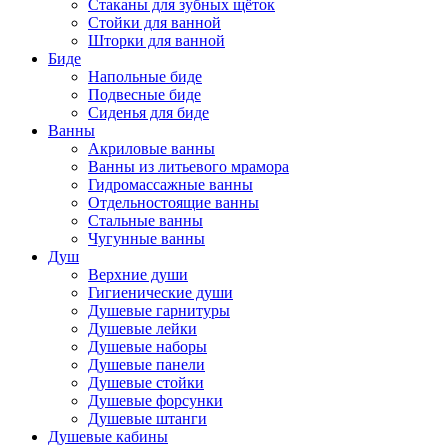
Стаканы для зубных щёток
Стойки для ванной
Шторки для ванной
Биде
Напольные биде
Подвесные биде
Сиденья для биде
Ванны
Акриловые ванны
Ванны из литьевого мрамора
Гидромассажные ванны
Отдельностоящие ванны
Стальные ванны
Чугунные ванны
Душ
Верхние души
Гигиенические души
Душевые гарнитуры
Душевые лейки
Душевые наборы
Душевые панели
Душевые стойки
Душевые форсунки
Душевые штанги
Душевые кабины