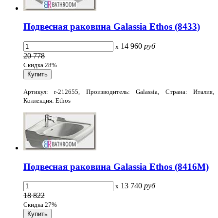
Подвесная раковина Galassia Ethos (8433)
14 960
руб
x
20 778
Скидка 28%
Артикул: r-212655, Производитель: Galassia, Страна: Италия,
Коллекция: Ethos
Подвесная раковина Galassia Ethos (8416M)
13 740
руб
x
18 822
Скидка 27%