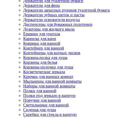
Держатели для туалетной бумаги
Держатели для фена
Держатели запасных рулонов туалетной бумаги
Держатели зубных щеток и пасты
Держатели освежителя воздуха
Диспенсеры для бумажных полотенец
Дозаторы для жидкого мыла
Ёршики для унитаза
Карнизы для ванн
Коврики для ванной
Контейнер для ванной
Контейнеры для ватных дисков
Корзина-полка для душа
Корзины для белья
Корзины-полочки для душа
Косметические зеркала
Крючки для ванных комнат
Мыльницы для ванной комнаты
Наборы для ванной комнаты
Полки для ванной
Полки под зеркало в ванную
Поручни для ванной
Светильники для ванной
Сиденья для душа
Скребки для стекла в ванную