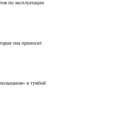
етов по эксплуатации
оторые она приносит
 «тюльпаном» и тумбой