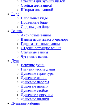
Стаканы для зубных щёток
Стойки для ванной
Шторки для ванной
Биде
Напольные биде
Подвесные биде
Сиденья для биде
Ванны
Акриловые ванны
Ванны из литьевого мрамора
Гидромассажные ванны
Отдельностоящие ванны
Стальные ванны
Чугунные ванны
Душ
Верхние души
Гигиенические души
Душевые гарнитуры
Душевые лейки
Душевые наборы
Душевые панели
Душевые стойки
Душевые форсунки
Душевые штанги
Душевые кабины