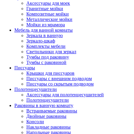
Аксессуары для моек
Гранитные мойки
Композитные мойки
Металлические мойки
Мойки из мрамора
Мебель для ванной комнаты
Зеркала в ванную
Зеркало-шкаф
Комплекты мебели
Светильники для зеркал
Тумбы под раковину
Тумбы с раковиной
Писсуары
Крышки для писсуаров
Писсуары с внешним подводом
Писсуары со скрытым подводом
Полотенцесушители
Аксессуары для полотенцесушителей
Полотенцесушители
Раковины в ванную комнату
Встраиваемые раковины
Двойные раковины
Консоли
Накладные раковины
Напольные раковины