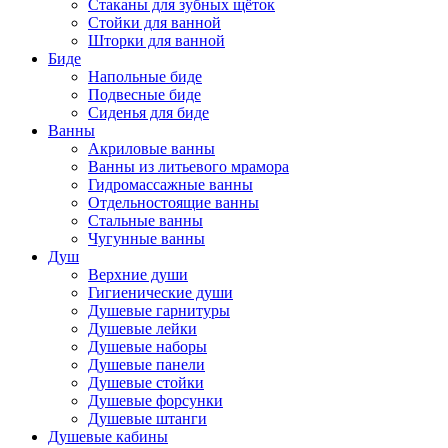
Стаканы для зубных щёток
Стойки для ванной
Шторки для ванной
Биде
Напольные биде
Подвесные биде
Сиденья для биде
Ванны
Акриловые ванны
Ванны из литьевого мрамора
Гидромассажные ванны
Отдельностоящие ванны
Стальные ванны
Чугунные ванны
Душ
Верхние души
Гигиенические души
Душевые гарнитуры
Душевые лейки
Душевые наборы
Душевые панели
Душевые стойки
Душевые форсунки
Душевые штанги
Душевые кабины