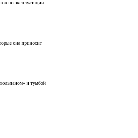
етов по эксплуатации
оторые она приносит
 «тюльпаном» и тумбой