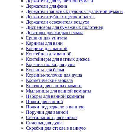
Держатели для туалетной бумаги
Держатели для фена
Держатели запасных рулонов туалетной бумаги
Держатели зубных щеток и пасты
Держатели освежителя воздуха
Диспенсеры для бумажных полотенец
Дозаторы для жидкого мыла
Ёршики для унитаза
Карнизы для ванн
Коврики для ванной
Контейнер для ванной
Контейнеры для ватных дисков
Корзина-полка для душа
Корзины для белья
Корзины-полочки для душа
Косметические зеркала
Крючки для ванных комнат
Мыльницы для ванной комнаты
Наборы для ванной комнаты
Полки для ванной
Полки под зеркало в ванную
Поручни для ванной
Светильники для ванной
Сиденья для душа
Скребки для стекла в ванную