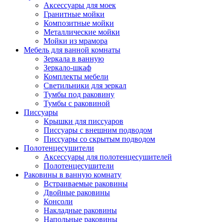
Аксессуары для моек
Гранитные мойки
Композитные мойки
Металлические мойки
Мойки из мрамора
Мебель для ванной комнаты
Зеркала в ванную
Зеркало-шкаф
Комплекты мебели
Светильники для зеркал
Тумбы под раковину
Тумбы с раковиной
Писсуары
Крышки для писсуаров
Писсуары с внешним подводом
Писсуары со скрытым подводом
Полотенцесушители
Аксессуары для полотенцесушителей
Полотенцесушители
Раковины в ванную комнату
Встраиваемые раковины
Двойные раковины
Консоли
Накладные раковины
Напольные раковины