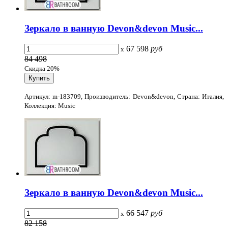
Зеркало в ванную Devon&devon Music...
67 598
руб
x
84 498
Скидка 20%
Артикул: m-183709, Производитель: Devon&devon, Страна: Италия,
Коллекция: Music
Зеркало в ванную Devon&devon Music...
66 547
руб
x
82 158