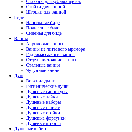
Стаканы для зубных щёток
Стойки для ванной
Шторки для ванной
Биде
Напольные биде
Подвесные биде
Сиденья для биде
Ванны
Акриловые ванны
Ванны из литьевого мрамора
Гидромассажные ванны
Отдельностоящие ванны
Стальные ванны
Чугунные ванны
Душ
Верхние души
Гигиенические души
Душевые гарнитуры
Душевые лейки
Душевые наборы
Душевые панели
Душевые стойки
Душевые форсунки
Душевые штанги
Душевые кабины