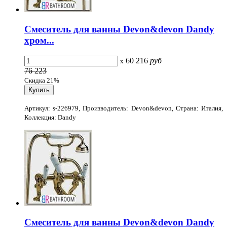
Смеситель для ванны Devon&devon Dandy
хром...
60 216
руб
x
76 223
Скидка 21%
Артикул: s-226979, Производитель: Devon&devon, Страна: Италия,
Коллекция: Dandy
Смеситель для ванны Devon&devon Dandy