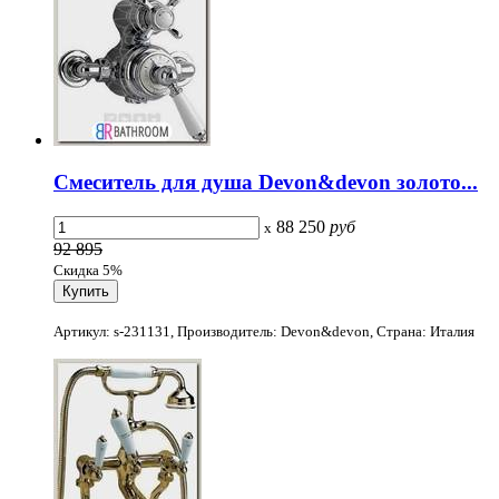
Смеситель для душа Devon&devon золото...
88 250
руб
x
92 895
Скидка 5%
Артикул: s-231131, Производитель: Devon&devon, Страна: Италия