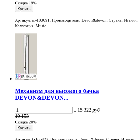
Скидка 19%
Артикул: m-183691, Производитель: Devon&devon, Страна: Италия,
Коллекция: Music
Механизм для высокого бачка
DEVON&DEVON...
15 322
руб
x
19 153
Скидка 20%
Артикул: k-165427, Производитель: Devon&devon, Страна: Италия