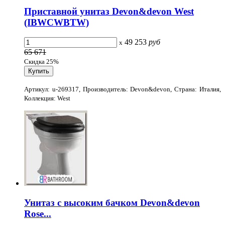
Приставной унитаз Devon&devon West
(IBWCWBTW)
49 253
руб
x
65 671
Скидка 25%
Артикул: u-269317, Производитель: Devon&devon, Страна: Италия,
Коллекция: West
Унитаз с высоким бачком Devon&devon
Rose...