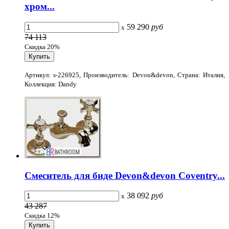
хром...
59 290
руб
x
74 113
Скидка 20%
Артикул: s-226925, Производитель: Devon&devon, Страна: Италия,
Коллекция: Dandy
Смеситель для биде Devon&devon Coventry...
38 092
руб
x
43 287
Скидка 12%