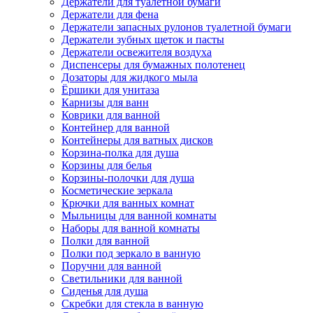
Держатели для туалетной бумаги
Держатели для фена
Держатели запасных рулонов туалетной бумаги
Держатели зубных щеток и пасты
Держатели освежителя воздуха
Диспенсеры для бумажных полотенец
Дозаторы для жидкого мыла
Ёршики для унитаза
Карнизы для ванн
Коврики для ванной
Контейнер для ванной
Контейнеры для ватных дисков
Корзина-полка для душа
Корзины для белья
Корзины-полочки для душа
Косметические зеркала
Крючки для ванных комнат
Мыльницы для ванной комнаты
Наборы для ванной комнаты
Полки для ванной
Полки под зеркало в ванную
Поручни для ванной
Светильники для ванной
Сиденья для душа
Скребки для стекла в ванную