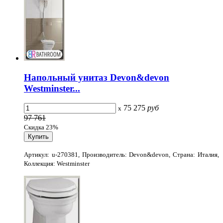
Напольный унитаз Devon&devon
Westminster...
75 275
руб
x
97 761
Скидка 23%
Артикул: u-270381, Производитель: Devon&devon, Страна: Италия,
Коллекция: Westminster