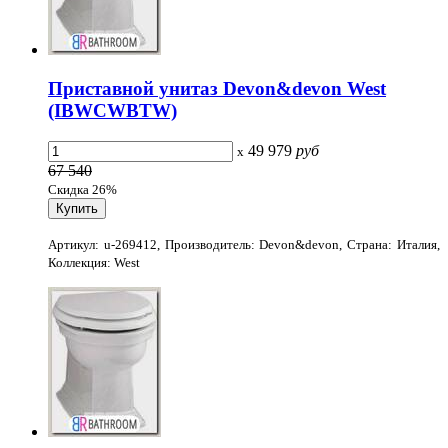
Приставной унитаз Devon&devon West
(IBWCWBTW)
49 979
руб
x
67 540
Скидка 26%
Артикул: u-269412, Производитель: Devon&devon, Страна: Италия,
Коллекция: West