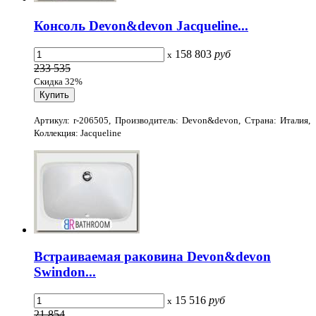
Консоль Devon&devon Jacqueline...
158 803
руб
x
233 535
Скидка 32%
Артикул: r-206505, Производитель: Devon&devon, Страна: Италия,
Коллекция: Jacqueline
Встраиваемая раковина Devon&devon
Swindon...
15 516
руб
x
21 854