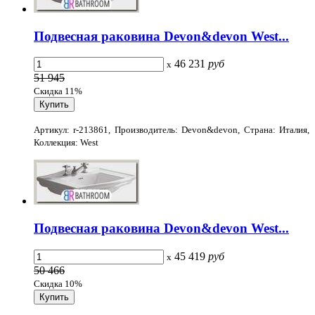
Подвесная раковина Devon&devon West...
46 231
руб
x
51 945
Скидка 11%
Артикул: r-213861, Производитель: Devon&devon, Страна: Италия,
Коллекция: West
Подвесная раковина Devon&devon West...
45 419
руб
x
50 466
Скидка 10%