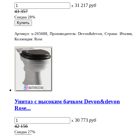
31 217
руб
x
43 357
Скидка 28%
Артикул: u-265688, Производитель: Devon&devon, Страна: Италия,
Коллекция: Rose
Унитаз с высоким бачком Devon&devon
Rose...
30 773
руб
x
42 156
Скидка 27%