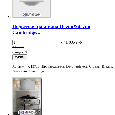
Подвесная раковина Devon&devon
Cambridge...
41 035
руб
x
44 604
Скидка 8%
Артикул: r-213777, Производитель: Devon&devon, Страна: Италия,
Коллекция: Cambridge