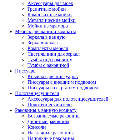
Аксессуары для моек
Гранитные мойки
Композитные мойки
Металлические мойки
Мойки из мрамора
Мебель для ванной комнаты
Зеркала в ванную
Зеркало-шкаф
Комплекты мебели
Светильники для зеркал
Тумбы под раковину
Тумбы с раковиной
Писсуары
Крышки для писсуаров
Писсуары с внешним подводом
Писсуары со скрытым подводом
Полотенцесушители
Аксессуары для полотенцесушителей
Полотенцесушители
Раковины в ванную комнату
Встраиваемые раковины
Двойные раковины
Консоли
Накладные раковины
Напольные раковины