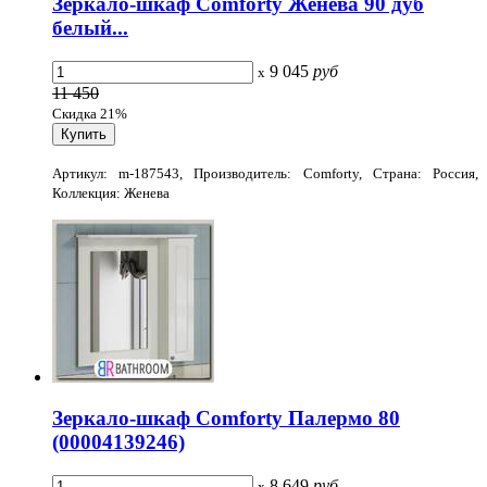
Зеркало-шкаф Comforty Женева 90 дуб
белый...
9 045
руб
x
11 450
Скидка 21%
Артикул: m-187543, Производитель: Comforty, Страна: Россия,
Коллекция: Женева
Зеркало-шкаф Comforty Палермо 80
(00004139246)
8 649
руб
x