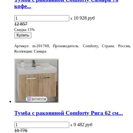
кофе...
10 928
руб
x
12 857
Скидка 15%
Артикул: m-201769, Производитель: Comforty, Страна: Россия,
Коллекция: Самара
Тумба с раковиной Comforty Рига 62 см...
9 482
руб
x
10 776