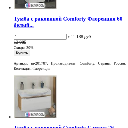
Тумба с раковиной Comforty Флоренция 60
белый...
11 188
руб
x
13 985
Скидка 20%
Артикул: m-201787, Производитель: Comforty, Страна: Россия,
Коллекция: Флоренция
Тумба с раковиной Comforty Самара 76