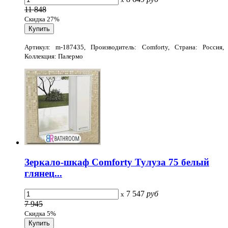
11 848
Скидка 27%
Артикул: m-187435, Производитель: Comforty, Страна: Россия,
Коллекция: Палермо
Зеркало-шкаф Comforty Тулуза 75 белый
глянец...
7 547
руб
x
7 945
Скидка 5%