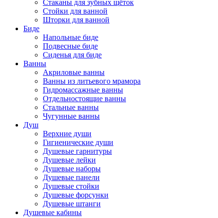
Стаканы для зубных щёток
Стойки для ванной
Шторки для ванной
Биде
Напольные биде
Подвесные биде
Сиденья для биде
Ванны
Акриловые ванны
Ванны из литьевого мрамора
Гидромассажные ванны
Отдельностоящие ванны
Стальные ванны
Чугунные ванны
Душ
Верхние души
Гигиенические души
Душевые гарнитуры
Душевые лейки
Душевые наборы
Душевые панели
Душевые стойки
Душевые форсунки
Душевые штанги
Душевые кабины