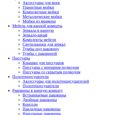
Аксессуары для моек
Гранитные мойки
Композитные мойки
Металлические мойки
Мойки из мрамора
Мебель для ванной комнаты
Зеркала в ванную
Зеркало-шкаф
Комплекты мебели
Светильники для зеркал
Тумбы под раковину
Тумбы с раковиной
Писсуары
Крышки для писсуаров
Писсуары с внешним подводом
Писсуары со скрытым подводом
Полотенцесушители
Аксессуары для полотенцесушителей
Полотенцесушители
Раковины в ванную комнату
Встраиваемые раковины
Двойные раковины
Консоли
Накладные раковины
Напольные раковины