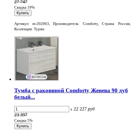
27 747
Скидка 19%
Артикул: m-202063, Производитель: Comforty, Страна: Россия,
Коллекция: Турин
Тумба с раковиной Comforty Женева 90 дуб
белый...
22 227
руб
x
23 397
Скидка 5%