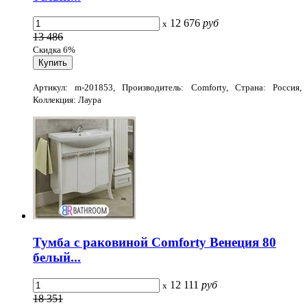
12 676
руб
x
13 486
Скидка 6%
Артикул: m-201853, Производитель: Comforty, Страна: Россия,
Коллекция: Лаура
Тумба с раковиной Comforty Венеция 80
белый...
12 111
руб
x
18 351