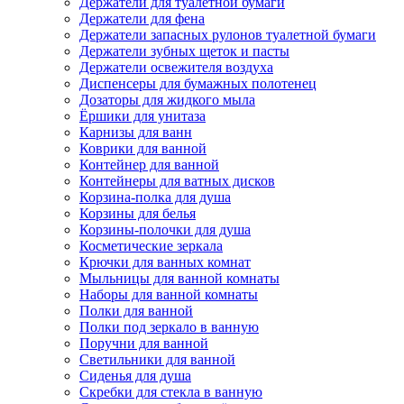
Держатели для туалетной бумаги
Держатели для фена
Держатели запасных рулонов туалетной бумаги
Держатели зубных щеток и пасты
Держатели освежителя воздуха
Диспенсеры для бумажных полотенец
Дозаторы для жидкого мыла
Ёршики для унитаза
Карнизы для ванн
Коврики для ванной
Контейнер для ванной
Контейнеры для ватных дисков
Корзина-полка для душа
Корзины для белья
Корзины-полочки для душа
Косметические зеркала
Крючки для ванных комнат
Мыльницы для ванной комнаты
Наборы для ванной комнаты
Полки для ванной
Полки под зеркало в ванную
Поручни для ванной
Светильники для ванной
Сиденья для душа
Скребки для стекла в ванную