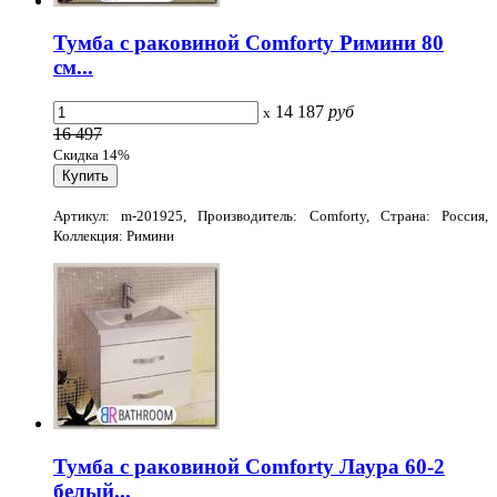
Тумба с раковиной Comforty Римини 80
см...
14 187
руб
x
16 497
Скидка 14%
Артикул: m-201925, Производитель: Comforty, Страна: Россия,
Коллекция: Римини
Тумба с раковиной Comforty Лаура 60-2
белый...