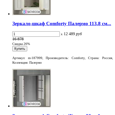
Зеркало-шкаф Comforty Палермо 113.8 см...
12 489
руб
x
16 878
Скидка 26%
Артикул: m-187999, Производитель: Comforty, Страна: Россия,
Коллекция: Палермо