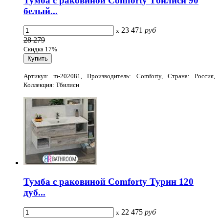
Тумба с раковиной Comforty Тбилиси 90
белый...
23 471
руб
x
28 279
Скидка 17%
Артикул: m-202081, Производитель: Comforty, Страна: Россия,
Коллекция: Тбилиси
Тумба с раковиной Comforty Турин 120
дуб...
22 475
руб
x