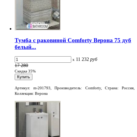
Тумба с раковиной Comforty Верона 75 дуб
белый...
11 232
руб
x
17 280
Скидка 35%
Артикул: m-201793, Производитель: Comforty, Страна: Россия,
Коллекция: Верона