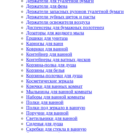
Держатели для туалетной бумаги
Держатели для фена
Держатели запасных рулонов туалетной бумаги
Держатели зубных щеток и пасты
Держатели освежителя воздуха
Диспенсеры для бумажных полотенец
Дозаторы для жидкого мыла
Ёршики для унитаза
Карнизы для ванн
Коврики для ванной
Контейнер для ванной
Контейнеры для ватных дисков
Корзина-полка для душа
Корзины для белья
Корзины-полочки для душа
Косметические зеркала
Крючки для ванных комнат
Мыльницы для ванной комнаты
Наборы для ванной комнаты
Полки для ванной
Полки под зеркало в ванную
Поручни для ванной
Светильники для ванной
Сиденья для душа
Скребки для стекла в ванную