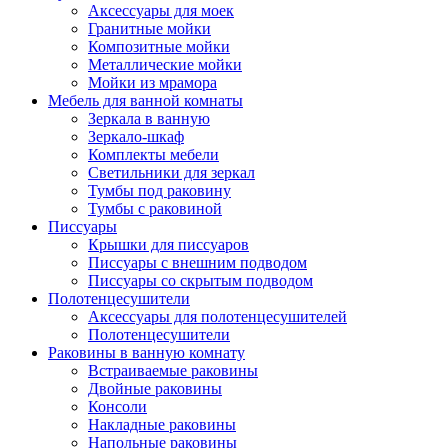
Аксессуары для моек
Гранитные мойки
Композитные мойки
Металлические мойки
Мойки из мрамора
Мебель для ванной комнаты
Зеркала в ванную
Зеркало-шкаф
Комплекты мебели
Светильники для зеркал
Тумбы под раковину
Тумбы с раковиной
Писсуары
Крышки для писсуаров
Писсуары с внешним подводом
Писсуары со скрытым подводом
Полотенцесушители
Аксессуары для полотенцесушителей
Полотенцесушители
Раковины в ванную комнату
Встраиваемые раковины
Двойные раковины
Консоли
Накладные раковины
Напольные раковины