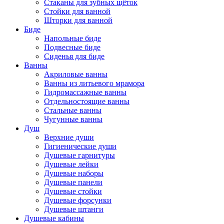
Стаканы для зубных щёток
Стойки для ванной
Шторки для ванной
Биде
Напольные биде
Подвесные биде
Сиденья для биде
Ванны
Акриловые ванны
Ванны из литьевого мрамора
Гидромассажные ванны
Отдельностоящие ванны
Стальные ванны
Чугунные ванны
Душ
Верхние души
Гигиенические души
Душевые гарнитуры
Душевые лейки
Душевые наборы
Душевые панели
Душевые стойки
Душевые форсунки
Душевые штанги
Душевые кабины