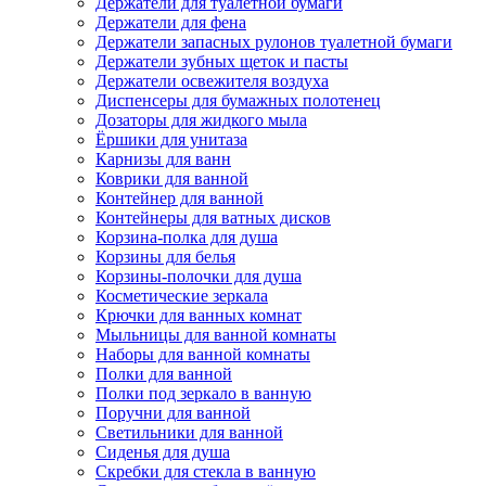
Держатели для туалетной бумаги
Держатели для фена
Держатели запасных рулонов туалетной бумаги
Держатели зубных щеток и пасты
Держатели освежителя воздуха
Диспенсеры для бумажных полотенец
Дозаторы для жидкого мыла
Ёршики для унитаза
Карнизы для ванн
Коврики для ванной
Контейнер для ванной
Контейнеры для ватных дисков
Корзина-полка для душа
Корзины для белья
Корзины-полочки для душа
Косметические зеркала
Крючки для ванных комнат
Мыльницы для ванной комнаты
Наборы для ванной комнаты
Полки для ванной
Полки под зеркало в ванную
Поручни для ванной
Светильники для ванной
Сиденья для душа
Скребки для стекла в ванную