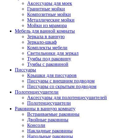
Аксессуары для моек
Гранитные мойки
Композитные мойки
Металлические мойки
Мойки из мрамора
Мебель для ванной комнаты
Зеркала в ванную
Зеркало-шкаф
Комплекты мебели
Светильники для зеркал
Тумбы под раковину
Тумбы с раковиной
Писсуары
Крышки для писсуаров
Писсуары с внешним подводом
Писсуары со скрытым подводом
Полотенцесушители
Аксессуары для полотенцесушителей
Полотенцесушители
Раковины в ванную комнату
Встраиваемые раковины
Двойные раковины
Консоли
Накладные раковины
Напольные раковины