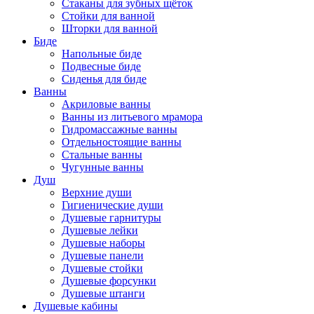
Стаканы для зубных щёток
Стойки для ванной
Шторки для ванной
Биде
Напольные биде
Подвесные биде
Сиденья для биде
Ванны
Акриловые ванны
Ванны из литьевого мрамора
Гидромассажные ванны
Отдельностоящие ванны
Стальные ванны
Чугунные ванны
Душ
Верхние души
Гигиенические души
Душевые гарнитуры
Душевые лейки
Душевые наборы
Душевые панели
Душевые стойки
Душевые форсунки
Душевые штанги
Душевые кабины