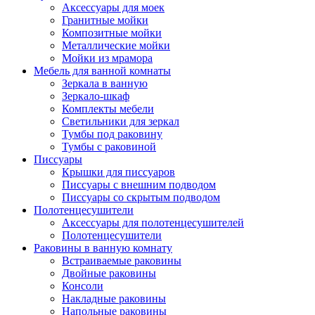
Аксессуары для моек
Гранитные мойки
Композитные мойки
Металлические мойки
Мойки из мрамора
Мебель для ванной комнаты
Зеркала в ванную
Зеркало-шкаф
Комплекты мебели
Светильники для зеркал
Тумбы под раковину
Тумбы с раковиной
Писсуары
Крышки для писсуаров
Писсуары с внешним подводом
Писсуары со скрытым подводом
Полотенцесушители
Аксессуары для полотенцесушителей
Полотенцесушители
Раковины в ванную комнату
Встраиваемые раковины
Двойные раковины
Консоли
Накладные раковины
Напольные раковины