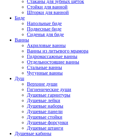
Стаканы для зубных щёток
Стойки для ванной
Шторки для ванной
Биде
Напольные биде
Подвесные биде
Сиденья для биде
Ванны
Акриловые ванны
Ванны из литьевого мрамора
Гидромассажные ванны
Отдельностоящие ванны
Стальные ванны
Чугунные ванны
Душ
Верхние души
Гигиенические души
Душевые гарнитуры
Душевые лейки
Душевые наборы
Душевые панели
Душевые стойки
Душевые форсунки
Душевые штанги
Душевые кабины