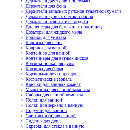
Держатели для туалетной бумаги
Держатели для фена
Держатели запасных рулонов туалетной бумаги
Держатели зубных щеток и пасты
Держатели освежителя воздуха
Диспенсеры для бумажных полотенец
Дозаторы для жидкого мыла
Ёршики для унитаза
Карнизы для ванн
Коврики для ванной
Контейнер для ванной
Контейнеры для ватных дисков
Корзина-полка для душа
Корзины для белья
Корзины-полочки для душа
Косметические зеркала
Крючки для ванных комнат
Мыльницы для ванной комнаты
Наборы для ванной комнаты
Полки для ванной
Полки под зеркало в ванную
Поручни для ванной
Светильники для ванной
Сиденья для душа
Скребки для стекла в ванную